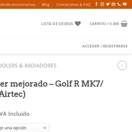
Dónde encontrarnos
Blog
Contáctanos & FAQ
LISTA DE DESEOS
CARRITO /
0,00
€
ACCEDER / REGISTRARSE
OOLERS & RADIADORES
ler mejorado – Golf R MK7/
Airtec)
IVA Incluido