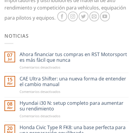
Importadores y distribuidores de material de alto
rendimiento y competición para vehículos, equipación
para pilotos y equipos.
NOTICIAS
Ahora financiar tus compras en RST Motorsport
07
Jul
es más fácil que nunca
en
Comentarios desactivados
Ahora
financiar
CAE Ultra Shifter: una nueva forma de entender
15
tus
Abr
el cambio manual
compras
en
Comentarios desactivados
en
CAE
RST
Ultra
Hyundai i30 N: setup completo para aumentar
Motorsport
08
Shifter:
es
Abr
su rendimiento
una
más
en
Comentarios desactivados
nueva
fácil
Hyundai
forma
que
i30
Honda Civic Type R FK8: una base perfecta para
de
20
nunca
N:
entender
Mar
una preparación equilibrada