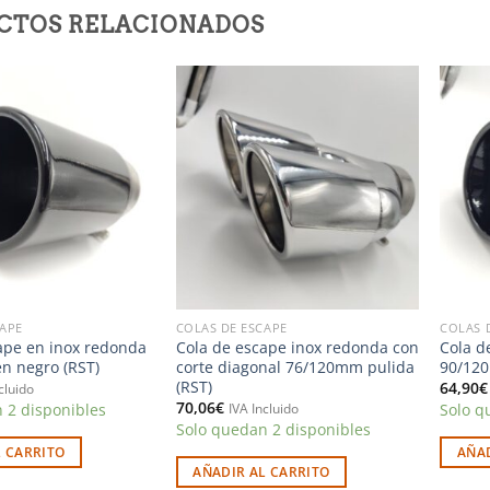
CTOS RELACIONADOS
Añadir
Añadir
a la
a la
lista de
lista de
deseos
deseos
CAPE
COLAS DE ESCAPE
COLAS 
ape en inox redonda
Cola de escape inox redonda con
Cola d
n negro (RST)
corte diagonal 76/120mm pulida
90/120
(RST)
64,90
€
cluido
70,06
€
 2 disponibles
Solo q
IVA Incluido
Solo quedan 2 disponibles
L CARRITO
AÑAD
AÑADIR AL CARRITO