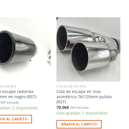
Añadir
Añadir
a la
a la
lista de
lista de
deseos
deseos
DE ESCAPE
COLAS DE ESCAPE
e escape redonda
Cola de escape en inox
mm en negro (RST)
asimétrica 76/120mm pulida
(RST)
IVA Incluido
70,06
€
uedan 2 disponibles
IVA Incluido
Solo quedan 1 disponibles
IR AL CARRITO
AÑADIR AL CARRITO