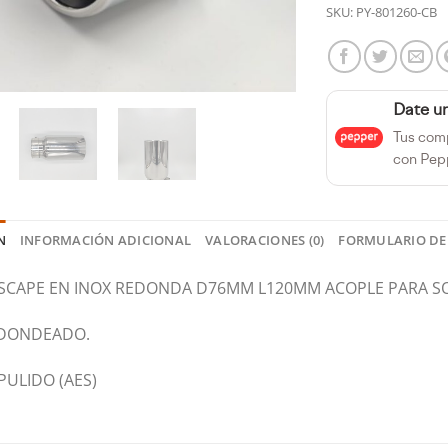
SKU:
PY-801260-CB
Date u
Tus com
con Pep
N
INFORMACIÓN ADICIONAL
VALORACIONES (0)
FORMULARIO DE
ESCAPE EN INOX REDONDA D76MM L120MM ACOPLE PARA S
DONDEADO.
ULIDO (AES)