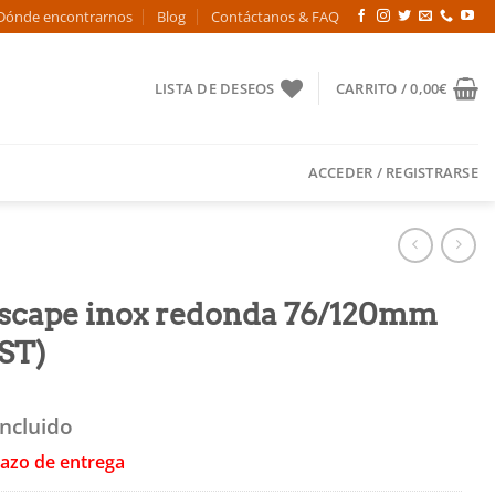
Dónde encontrarnos
Blog
Contáctanos & FAQ
LISTA DE DESEOS
CARRITO /
0,00
€
ACCEDER / REGISTRARSE
escape inox redonda 76/120mm
RST)
Incluido
lazo de entrega