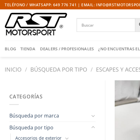
Saltar
TELÉFONO / WHATSAPP: 649 776 741 | EMAIL: INFO@RSTMOTORSP
al
contenido
BLOG
TIENDA
DEALERS / PROFESIONALES
¿NO ENCUENTRAS EL
INICIO
/
BÚSQUEDA POR TIPO
/
ESCAPES Y ACCE
CATEGORÍAS
Búsqueda por marca
Búsqueda por tipo
Accesorios de exterior