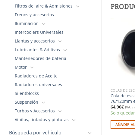
Filtros del aire & Admisiones
PRODU
Frenos y accesorios
Iluminación
Intercoolers Universales
Añadir
Añadir
a la
a la
Llantas y accesorios
lista de
lista de
deseos
deseos
Lubricantes & Aditivos
Mantenedores de batería
Motor
Radiadores de Aceite
Radiadores universales
COLAS DE ESCAPE
COLAS DE ES
Silentblocks
redonda con
Cola de escape en inox redonda
Cola de esc
90/120mm negra
de corte diagonal 76/150mm
76/120mm e
Suspensión
pulidas (RST)
64,90
€
IVA In
Turbos y Accesorios
64,90
€
Solo quedan
IVA Incluido
sponibles
Solo quedan 2 disponibles
Vinilos, tintados y pinturas
AÑADIR A
RITO
AÑADIR AL CARRITO
Búsqueda por vehiculo