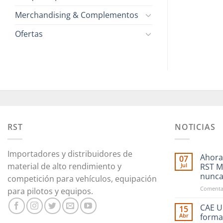
Merchandising & Complementos
Ofertas
RST
NOTICIAS
Importadores y distribuidores de
Ahora
07
material de alto rendimiento y
Jul
RST M
nunc
competición para vehículos, equipación
Comentar
para pilotos y equipos.
CAE Ul
15
Abr
forma