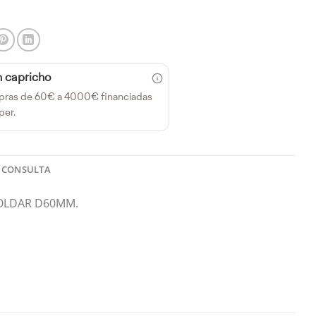
n capricho
pras de 60€ a 4000€ financiadas
per.
 CONSULTA
OLDAR D60MM.