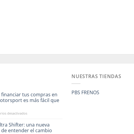
NUESTRAS TIENDAS
PBS FRENOS
 financiar tus compras en
otorsport es más fácil que
a
en
ios desactivados
Ahora
financiar
tra Shifter: una nueva
tus
 de entender el cambio
compras