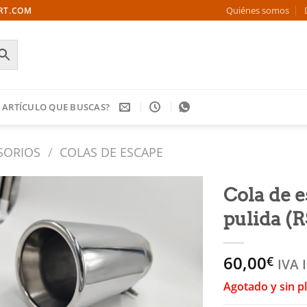
Quiénes somos
ORT.COM
 ARTÍCULO QUE BUSCAS?
SORIOS
/
COLAS DE ESCAPE
Cola de 
pulida (
Añadir
a la
lista
60,00
€
de
IVA 
deseos
Agotado y sin p