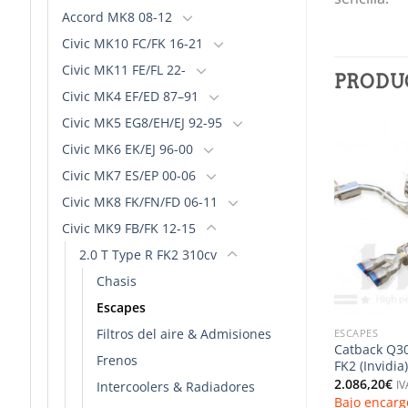
Accord MK8 08-12
Civic MK10 FC/FK 16-21
Civic MK11 FE/FL 22-
PRODU
Civic MK4 EF/ED 87–91
Civic MK5 EG8/EH/EJ 92-95
Civic MK6 EK/EJ 96-00
Civic MK7 ES/EP 00-06
Civic MK8 FK/FN/FD 06-11
Civic MK9 FB/FK 12-15
2.0 T Type R FK2 310cv
Chasis
Escapes
Filtros del aire & Admisiones
ESCAPES
Catback Q30
Frenos
FK2 (Invidia)
2.086,20
€
Intercoolers & Radiadores
IV
Bajo encarg