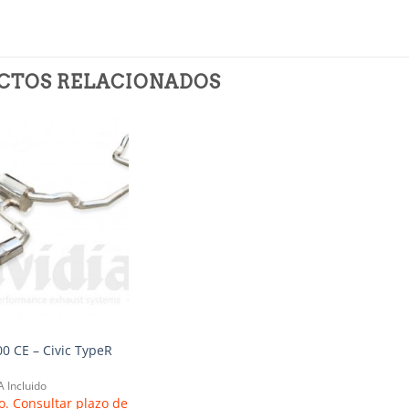
CTOS RELACIONADOS
Añadir
a la
lista de
deseos
0 CE – Civic TypeR
A Incluido
o. Consultar plazo de