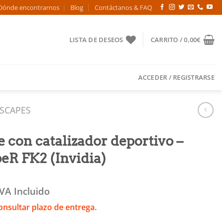
Dónde encontrarnos
Blog
Contáctanos & FAQ
LISTA DE DESEOS
CARRITO /
0,00
€
ACCEDER / REGISTRARSE
SCAPES
 con catalizador deportivo –
eR FK2 (Invidia)
IVA Incluido
onsultar plazo de entrega.