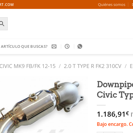
Quiénes somos
ORT.COM
 ARTÍCULO QUE BUSCAS?
CIVIC MK9 FB/FK 12-15
/
2.0 T TYPE R FK2 310CV
/
E
Downpipe
Civic Typ
Añadir
a la
lista
1.186,91
€
de
deseos
Bajo encargo. C