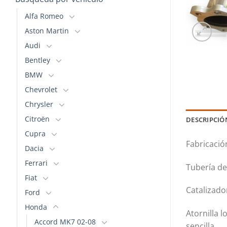
Alfa Romeo
Aston Martin
Audi
Bentley
BMW
Chevrolet
Chrysler
Citroën
DESCRIPCIÓ
Cupra
Fabricació
Dacia
Ferrari
Tubería de
Fiat
Catalizado
Ford
Honda
Atornilla 
Accord MK7 02-08
sencilla.