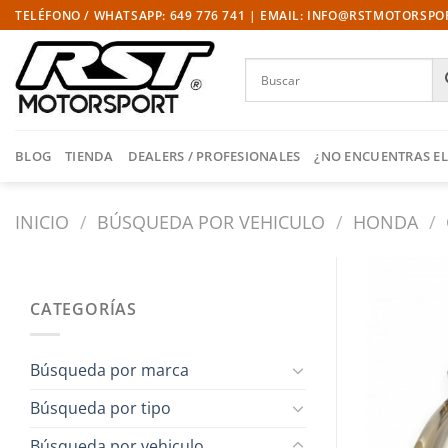
Saltar
TELÉFONO / WHATSAPP: 649 776 741 | EMAIL: INFO@RSTMOTORSP
al
contenido
BLOG
TIENDA
DEALERS / PROFESIONALES
¿NO ENCUENTRAS EL
INICIO
/
BÚSQUEDA POR VEHICULO
/
HONDA
/
CATEGORÍAS
Búsqueda por marca
Búsqueda por tipo
Búsqueda por vehiculo