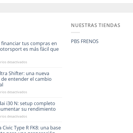
NUESTRAS TIENDAS
PBS FRENOS
 financiar tus compras en
otorsport es más fácil que
a
en
ios desactivados
Ahora
financiar
tra Shifter: una nueva
tus
 de entender el cambio
compras
al
en
en
ios desactivados
RST
CAE
Motorsport
Ultra
es
ai i30 N: setup completo
Shifter:
más
aumentar su rendimiento
una
fácil
en
ios desactivados
nueva
que
Hyundai
forma
nunca
i30
 Civic Type R FK8: una base
de
N:
entender