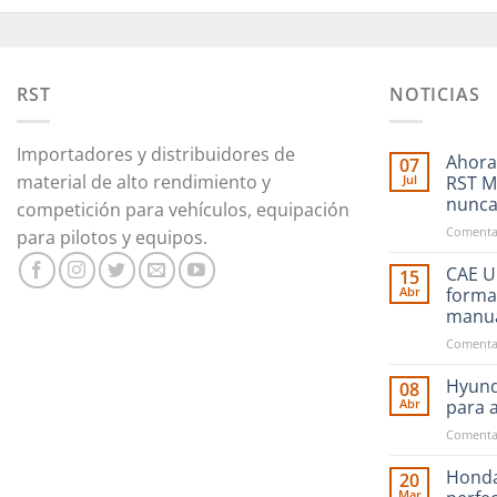
RST
NOTICIAS
Importadores y distribuidores de
Ahora
07
material de alto rendimiento y
Jul
RST M
nunc
competición para vehículos, equipación
Comentar
para pilotos y equipos.
CAE Ul
15
Abr
forma
manu
Comentar
Hyund
08
Abr
para 
Comentar
Honda
20
Mar