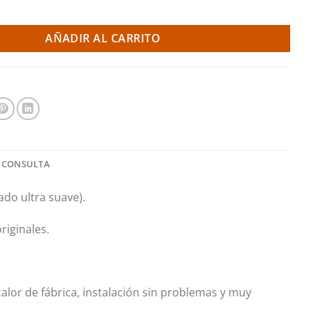
lizador deportivo - Civic TypeR FK2 (Invidia) cantidad
AÑADIR AL CARRITO
 CONSULTA
do ultra suave).
riginales.
calor de fábrica, instalación sin problemas y muy