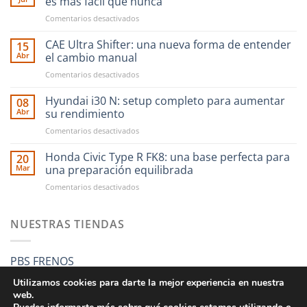
es más fácil que nunca
en
Comentarios desactivados
Ahora
financiar
CAE Ultra Shifter: una nueva forma de entender
15
tus
Abr
el cambio manual
compras
en
Comentarios desactivados
en
CAE
RST
Ultra
Hyundai i30 N: setup completo para aumentar
Motorsport
08
Shifter:
es
Abr
su rendimiento
una
más
en
Comentarios desactivados
nueva
fácil
Hyundai
forma
que
i30
Honda Civic Type R FK8: una base perfecta para
de
20
nunca
N:
entender
Mar
una preparación equilibrada
setup
el
en
Comentarios desactivados
completo
cambio
Honda
para
manual
Civic
aumentar
Type
NUESTRAS TIENDAS
su
R
rendimiento
FK8:
una
PBS FRENOS
base
perfecta
Utilizamos cookies para darte la mejor experiencia en nuestra
para
web.
una