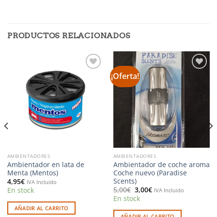
PRODUCTOS RELACIONADOS
¡Oferta!
Añadir
Añadir
a la
a la
lista de
lista de
deseos
deseos
AMBIENTADORES
AMBIENTADORES
Ambientador en lata de
Ambientador de coche aroma
Menta (Mentos)
Coche nuevo (Paradise
Scents)
4,95
€
IVA Incluido
El
El
5,00
€
3,00
€
En stock
IVA Incluido
precio
precio
En stock
original
actual
era:
es:
AÑADIR AL CARRITO
5,00€.
3,00€.
AÑADIR AL CARRITO