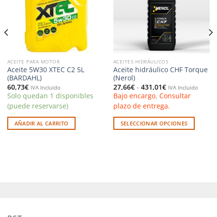
deseos
deseos
ACEITE PARA MOTOR
ACEITES HIDRÁULICOS
Aceite 5W30 XTEC C2 5L
Aceite hidráulico CHF Torque
(BARDAHL)
(Nerol)
Rango
60,73
€
27,66
€
-
431,01
€
IVA Incluido
IVA Incluido
de
Solo quedan 1 disponibles
Bajo encargo. Consultar
precios:
desde
(puede reservarse)
plazo de entrega.
27,66€
hasta
431,01€
AÑADIR AL CARRITO
SELECCIONAR OPCIONES
Este
producto
tiene
múltiples
variantes.
Las
opciones
se
pueden