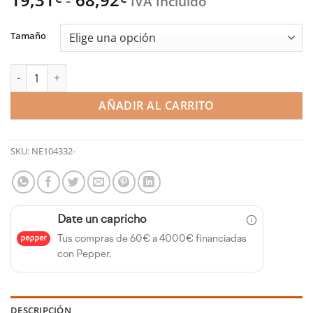
IVA Incluido
de
precios:
Tamaño
desde
19,31€
Aceite de motor Performance 5W30 VTS GTD (Nerol) cantidad
hasta
68,92€
AÑADIR AL CARRITO
SKU:
NE104332-
Date un capricho
Tus compras de 60€ a 4000€ financiadas
con Pepper.
DESCRIPCIÓN