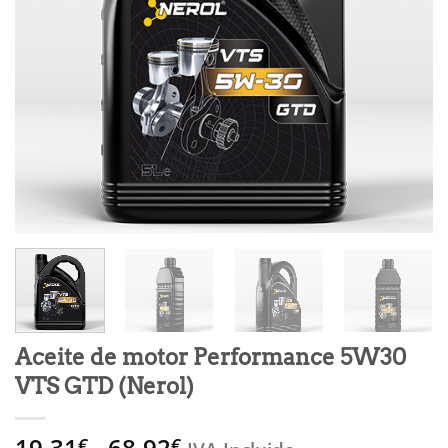
Aceite de motor Performance 5W30
VTS GTD (Nerol)
Rango
19,31
-
68,92
€
€