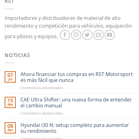
RST
elegir
en
Importadores y distribuidores de material de alto
la
rendimiento y competición para vehículos, equipación
página
de
para pilotos y equipos.
producto
NOTICIAS
Ahora financiar tus compras en RST Motorsport
07
Jul
es más fácil que nunca
en
Comentarios desactivados
Ahora
financiar
CAE Ultra Shifter: una nueva forma de entender
15
tus
Abr
el cambio manual
compras
en
Comentarios desactivados
en
CAE
RST
Ultra
Hyundai i30 N: setup completo para aumentar
Motorsport
08
Shifter:
es
Abr
su rendimiento
una
más
en
Comentarios desactivados