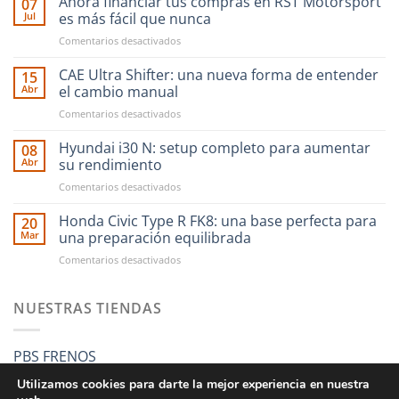
Ahora financiar tus compras en RST Motorsport
07
Jul
es más fácil que nunca
en
Comentarios desactivados
Ahora
financiar
CAE Ultra Shifter: una nueva forma de entender
15
tus
Abr
el cambio manual
compras
en
Comentarios desactivados
en
CAE
RST
Ultra
Hyundai i30 N: setup completo para aumentar
Motorsport
08
Shifter:
es
Abr
su rendimiento
una
más
en
Comentarios desactivados
nueva
fácil
Hyundai
forma
que
i30
Honda Civic Type R FK8: una base perfecta para
de
20
nunca
N:
entender
Mar
una preparación equilibrada
setup
el
en
Comentarios desactivados
completo
cambio
Honda
para
manual
Civic
aumentar
Type
NUESTRAS TIENDAS
su
R
rendimiento
FK8:
una
PBS FRENOS
base
perfecta
Utilizamos cookies para darte la mejor experiencia en nuestra
para