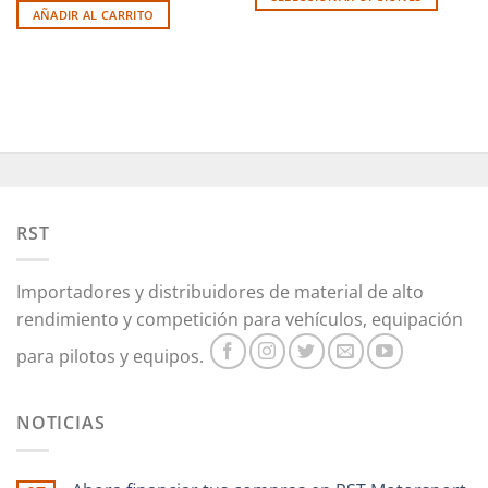
AÑADIR AL CARRITO
Este
producto
tiene
múltiples
variantes.
Las
opciones
se
pueden
elegir
RST
en
la
Importadores y distribuidores de material de alto
página
rendimiento y competición para vehículos, equipación
de
producto
para pilotos y equipos.
NOTICIAS