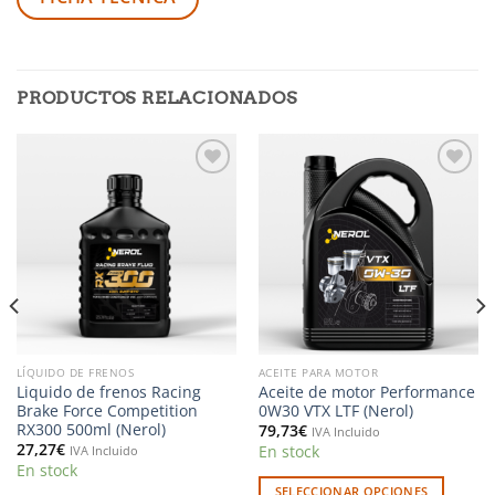
PRODUCTOS RELACIONADOS
Añadir
Añadir
a la
a la
lista de
lista de
deseos
deseos
LÍQUIDO DE FRENOS
ACEITE PARA MOTOR
Liquido de frenos Racing
Aceite de motor Performance
Brake Force Competition
0W30 VTX LTF (Nerol)
RX300 500ml (Nerol)
79,73
€
IVA Incluido
27,27
€
En stock
IVA Incluido
En stock
SELECCIONAR OPCIONES