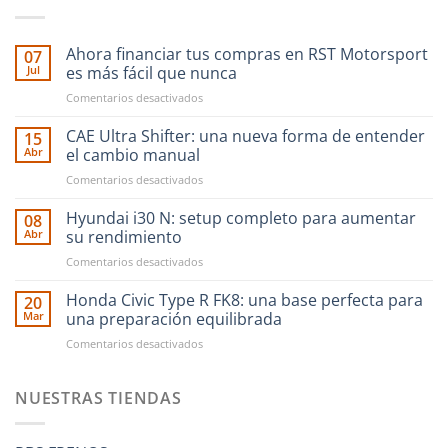
Ahora financiar tus compras en RST Motorsport
07
Jul
es más fácil que nunca
en
Comentarios desactivados
Ahora
financiar
CAE Ultra Shifter: una nueva forma de entender
15
tus
Abr
el cambio manual
compras
en
Comentarios desactivados
en
CAE
RST
Ultra
Hyundai i30 N: setup completo para aumentar
Motorsport
08
Shifter:
es
Abr
su rendimiento
una
más
en
Comentarios desactivados
nueva
fácil
Hyundai
forma
que
i30
Honda Civic Type R FK8: una base perfecta para
de
20
nunca
N:
entender
Mar
una preparación equilibrada
setup
el
en
Comentarios desactivados
completo
cambio
Honda
para
manual
Civic
aumentar
Type
NUESTRAS TIENDAS
su
R
rendimiento
FK8:
una