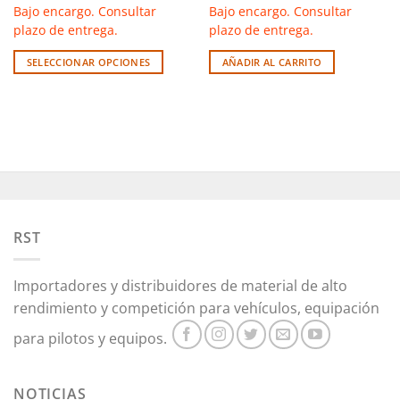
Bajo encargo. Consultar
Bajo encargo. Consultar
plazo de entrega.
plazo de entrega.
SELECCIONAR OPCIONES
AÑADIR AL CARRITO
Este
producto
tiene
múltiples
variantes.
Las
opciones
se
pueden
RST
elegir
en
Importadores y distribuidores de material de alto
la
rendimiento y competición para vehículos, equipación
página
de
para pilotos y equipos.
producto
NOTICIAS