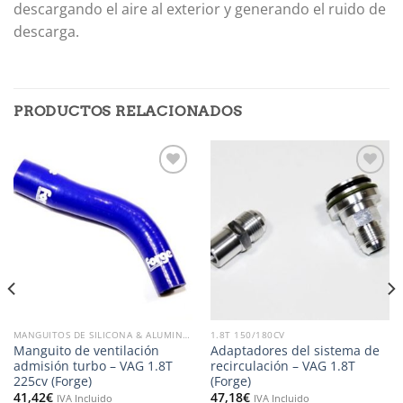
descargando el aire al exterior y generando el ruido de
descarga.
PRODUCTOS RELACIONADOS
Añadir
Añadir
a la
a la
lista de
lista de
deseos
deseos
MANGUITOS DE SILICONA & ALUMINIO
1.8T 150/180CV
Manguito de ventilación
Adaptadores del sistema de
admisión turbo – VAG 1.8T
recirculación – VAG 1.8T
225cv (Forge)
(Forge)
41,42
€
47,18
€
IVA Incluido
IVA Incluido