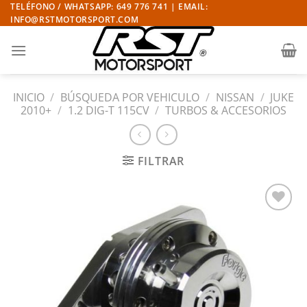
Saltar
TELÉFONO / WHATSAPP: 649 776 741 | EMAIL:
INFO@RSTMOTORSPORT.COM
al
contenido
INICIO
/
BÚSQUEDA POR VEHICULO
/
NISSAN
/
JUKE
2010+
/
1.2 DIG-T 115CV
/
TURBOS & ACCESORIOS
FILTRAR
Añadir
a la
lista
de
deseos