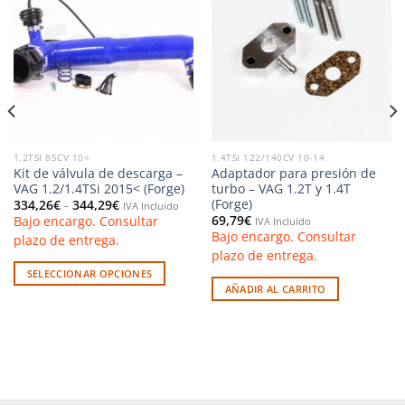
Añadir
Añadir
a la
a la
lista de
lista de
deseos
deseos
1.2TSI 85CV 10<
1.4TSI 122/140CV 10-14
Kit de válvula de descarga –
Adaptador para presión de
VAG 1.2/1.4TSi 2015< (Forge)
turbo – VAG 1.2T y 1.4T
(Forge)
Rango
334,26
€
-
344,29
€
IVA Incluido
de
69,79
€
Bajo encargo. Consultar
IVA Incluido
precios:
Bajo encargo. Consultar
desde
plazo de entrega.
334,26€
plazo de entrega.
hasta
344,29€
SELECCIONAR OPCIONES
AÑADIR AL CARRITO
Este
producto
tiene
múltiples
variantes.
Las