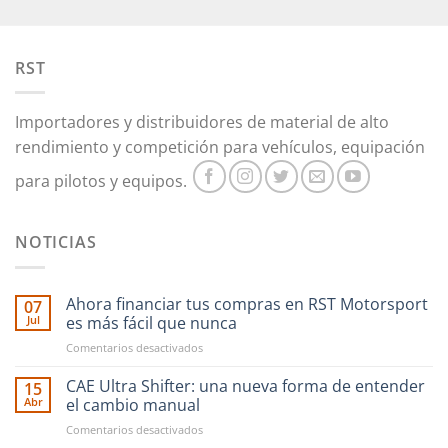
opciones
se
pueden
RST
elegir
en
la
Importadores y distribuidores de material de alto
página
rendimiento y competición para vehículos, equipación
de
producto
para pilotos y equipos.
NOTICIAS
Ahora financiar tus compras en RST Motorsport
07
Jul
es más fácil que nunca
en
Comentarios desactivados
Ahora
financiar
CAE Ultra Shifter: una nueva forma de entender
15
tus
Abr
el cambio manual
compras
en
Comentarios desactivados
en
CAE