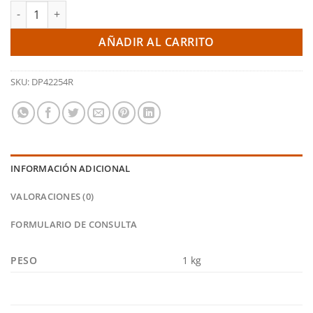
Pastillas traseras Yellowstuff - Audi A4 B9 2.0 T (EBC) cantidad
AÑADIR AL CARRITO
SKU:
DP42254R
INFORMACIÓN ADICIONAL
VALORACIONES (0)
FORMULARIO DE CONSULTA
PESO
1 kg