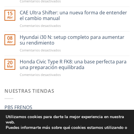
en
Comentarios desactivados
Ahora
financiar
CAE Ultra Shifter: una nueva forma de entender
15
tus
Abr
el cambio manual
compras
en
Comentarios desactivados
en
CAE
RST
Ultra
Hyundai i30 N: setup completo para aumentar
Motorsport
08
Shifter:
es
Abr
su rendimiento
una
más
en
Comentarios desactivados
nueva
fácil
Hyundai
forma
que
i30
Honda Civic Type R FK8: una base perfecta para
de
20
nunca
N:
entender
Mar
una preparación equilibrada
setup
el
en
Comentarios desactivados
completo
cambio
Honda
para
manual
Civic
aumentar
Type
NUESTRAS TIENDAS
su
R
rendimiento
FK8:
una
PBS FRENOS
base
perfecta
Utilizamos cookies para darte la mejor experiencia en nuestra
para
web.
una
Puedes informarte más sobre qué cookies estamos utilizando o
preparación