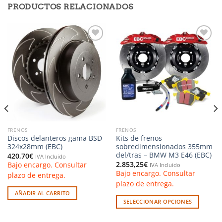
PRODUCTOS RELACIONADOS
Añadir
Añadir
a la
a la
lista de
lista de
deseos
deseos
FRENOS
FRENOS
Discos delanteros gama BSD
Kits de frenos
324x28mm (EBC)
sobredimensionados 355mm
del/tras – BMW M3 E46 (EBC)
420,70
€
IVA Incluido
2.853,25
€
Bajo encargo. Consultar
IVA Incluido
Bajo encargo. Consultar
plazo de entrega.
plazo de entrega.
AÑADIR AL CARRITO
SELECCIONAR OPCIONES
Este