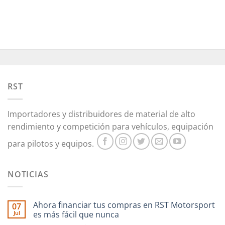
producto
tiene
múltiples
variantes.
Las
opciones
se
pueden
RST
elegir
en
la
Importadores y distribuidores de material de alto
página
rendimiento y competición para vehículos, equipación
de
producto
para pilotos y equipos.
NOTICIAS
Ahora financiar tus compras en RST Motorsport
07
Jul
es más fácil que nunca