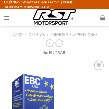
Saltar
TELÉFONO / WHATSAPP: 649 776 741 | EMAIL:
INFO@RSTMOTORSPORT.COM
al
contenido
INICIO
/
OFERTAS
/
FRENOS Y SUSPENSIONES
FILTRAR
Añadir
a la
lista
de
deseos