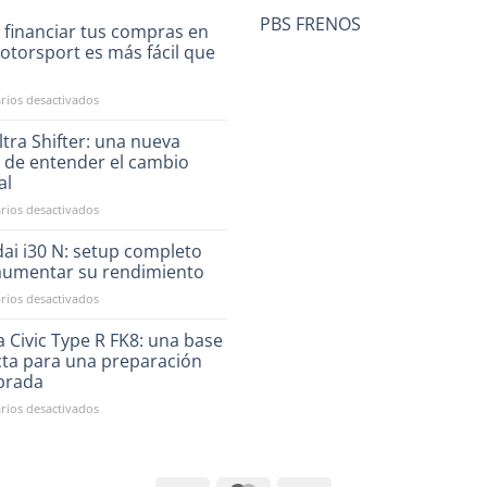
PBS FRENOS
 financiar tus compras en
otorsport es más fácil que
a
en
ios desactivados
Ahora
financiar
tra Shifter: una nueva
tus
 de entender el cambio
compras
al
en
en
ios desactivados
RST
CAE
Motorsport
Ultra
es
ai i30 N: setup completo
Shifter:
más
aumentar su rendimiento
una
fácil
en
ios desactivados
nueva
que
Hyundai
forma
nunca
i30
 Civic Type R FK8: una base
de
N:
entender
cta para una preparación
setup
el
ibrada
completo
cambio
en
ios desactivados
para
manual
Honda
aumentar
Civic
su
Type
rendimiento
R