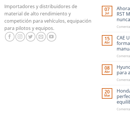
Importadores y distribuidores de
Ahora
07
material de alto rendimiento y
Jul
RST M
nunc
competición para vehículos, equipación
Comentar
para pilotos y equipos.
CAE Ul
15
Abr
forma
manu
Comentar
Hyund
08
Abr
para 
Comentar
Honda
20
Mar
perfe
equil
Comentar