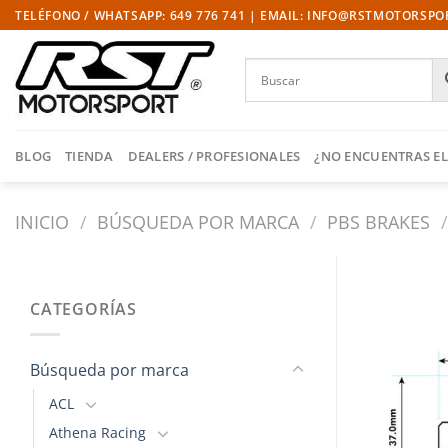
Saltar
TELÉFONO / WHATSAPP: 649 776 741 | EMAIL: INFO@RSTMOTORSP
al
contenido
BLOG
TIENDA
DEALERS / PROFESIONALES
¿NO ENCUENTRAS EL
INICIO
/
BÚSQUEDA POR MARCA
/
PBS BRAKES
/
CATEGORÍAS
Búsqueda por marca
ACL
Athena Racing