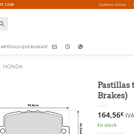
Quiénes somos
ORT.COM
 ARTÍCULO QUE BUSCAS?
HONDA
Pastillas
Brakes)
Añadir
a la
lista
164,56
€
de
IVA
deseos
En stock