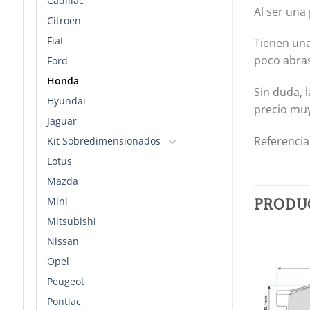
Cadillac
Al ser una
Citroen
Fiat
Tienen una
poco abras
Ford
Honda
Sin duda, 
Hyundai
precio muy
Jaguar
Referencia
Kit Sobredimensionados
Lotus
Mazda
Mini
PRODU
Mitsubishi
Nissan
Opel
Añadir
Añadir
a la
a la
Peugeot
lista de
lista de
deseos
deseos
Pontiac