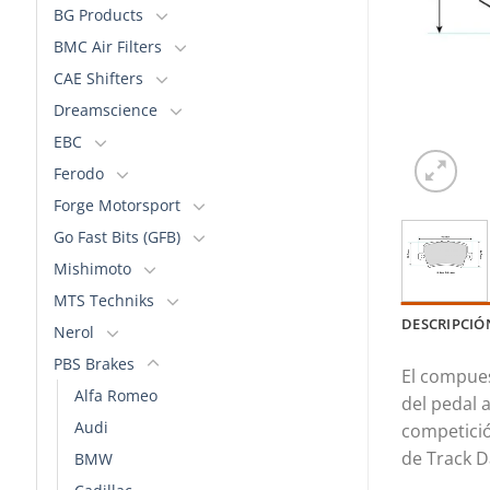
BG Products
BMC Air Filters
CAE Shifters
Dreamscience
EBC
Ferodo
Forge Motorsport
Go Fast Bits (GFB)
Mishimoto
MTS Techniks
DESCRIPCIÓ
Nerol
PBS Brakes
El compues
Alfa Romeo
del pedal 
Audi
competició
de Track D
BMW