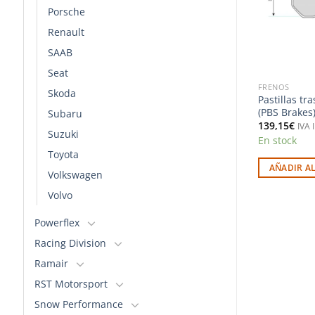
Porsche
Renault
SAAB
Seat
FRENOS
FRENOS
Skoda
ras 991 Pro
Pastillas traseras 8139 Pro Track
Pastillas tr
kes)
(PBS Brakes)
(PBS Brakes
Subaru
159,72
€
139,15
€
o
IVA Incluido
IVA 
Suzuki
nsultar plazo de
En stock
En stock
Toyota
AÑADIR AL CARRITO
AÑADIR A
Volkswagen
RITO
Volvo
Powerflex
Racing Division
Ramair
RST Motorsport
Snow Performance