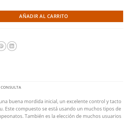
s 8417 Pro Race (PBS Brakes) cantidad
AÑADIR AL CARRITO
 CONSULTA
na buena mordida inicial, un excelente control y tacto
8mu. Este compuesto se está usando un muchos tipos de
ampeonatos. También es la elección de muchos usuarios