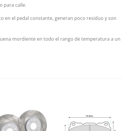
o para calle.
to en el pedal constante, generan poco residuo y son
 buena mordiente en todo el rango de temperatura a un
Añadir
Añadir
a la
a la
lista de
lista de
deseos
deseos