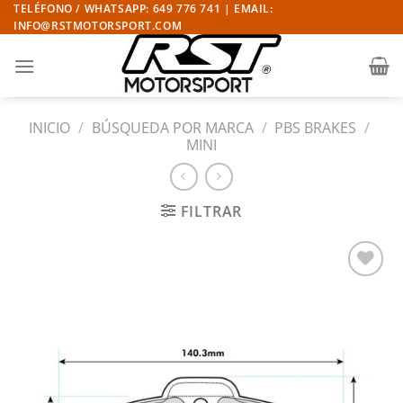
Saltar
TELÉFONO / WHATSAPP: 649 776 741 | EMAIL:
INFO@RSTMOTORSPORT.COM
al
contenido
INICIO
/
BÚSQUEDA POR MARCA
/
PBS BRAKES
/
MINI
FILTRAR
Añadir
a la
lista
de
deseos