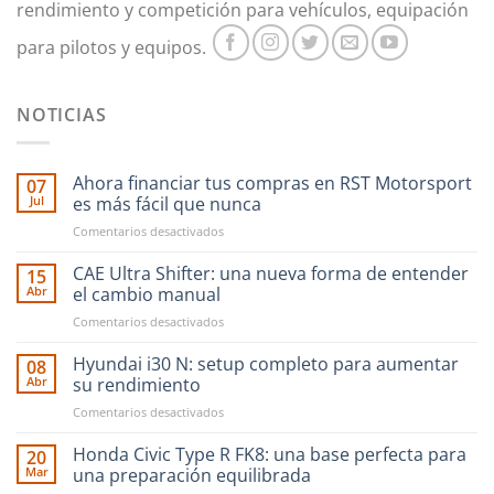
rendimiento y competición para vehículos, equipación
para pilotos y equipos.
NOTICIAS
Ahora financiar tus compras en RST Motorsport
07
Jul
es más fácil que nunca
en
Comentarios desactivados
Ahora
financiar
CAE Ultra Shifter: una nueva forma de entender
15
tus
Abr
el cambio manual
compras
en
Comentarios desactivados
en
CAE
RST
Ultra
Hyundai i30 N: setup completo para aumentar
Motorsport
08
Shifter:
es
Abr
su rendimiento
una
más
en
Comentarios desactivados
nueva
fácil
Hyundai
forma
que
i30
Honda Civic Type R FK8: una base perfecta para
de
20
nunca
N:
entender
Mar
una preparación equilibrada
setup
el