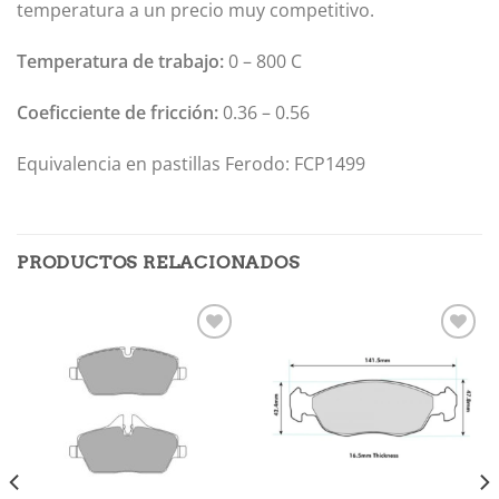
temperatura a un precio muy competitivo.
Temperatura de trabajo:
0 – 800 C
Coeficciente de fricción:
0.36 – 0.56
Equivalencia en pastillas Ferodo: FCP1499
PRODUCTOS RELACIONADOS
Añadir
Añadir
a la
a la
lista de
lista de
deseos
deseos