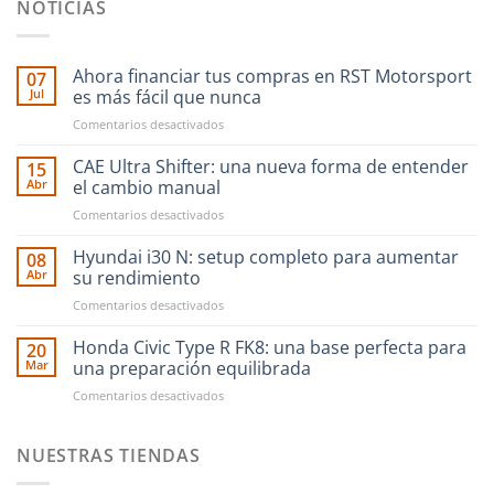
NOTICIAS
Ahora financiar tus compras en RST Motorsport
07
Jul
es más fácil que nunca
en
Comentarios desactivados
Ahora
financiar
CAE Ultra Shifter: una nueva forma de entender
15
tus
Abr
el cambio manual
compras
en
Comentarios desactivados
en
CAE
RST
Ultra
Hyundai i30 N: setup completo para aumentar
Motorsport
08
Shifter:
es
Abr
su rendimiento
una
más
en
Comentarios desactivados
nueva
fácil
Hyundai
forma
que
i30
Honda Civic Type R FK8: una base perfecta para
de
20
nunca
N:
entender
Mar
una preparación equilibrada
setup
el
en
Comentarios desactivados
completo
cambio
Honda
para
manual
Civic
aumentar
Type
NUESTRAS TIENDAS
su
R
rendimiento
FK8: