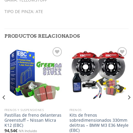
TIPO DE PINZA: ATE
PRODUCTOS RELACIONADOS
Añadir
Añadir
a la
a la
lista de
lista de
deseos
deseos
FRENOS Y SUSPENSIONES
FRENOS
Pastillas de freno delanteras
Kits de frenos
Greenstuff – Nissan Micra
sobredimensionados 330mm
K12 (EBC)
del/tras – BMW M3 E36 Meyle
(EBC)
94,54
€
IVA Incluido