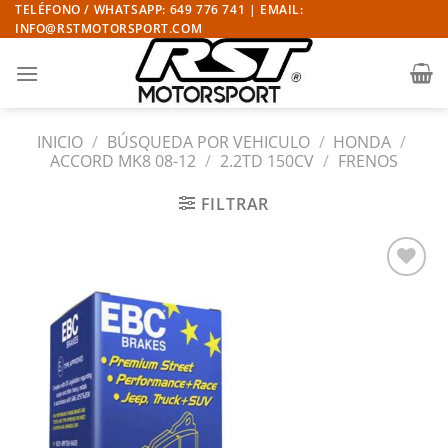
Saltar
TELÉFONO / WHATSAPP: 649 776 741 | EMAIL:
INFO@RSTMOTORSPORT.COM
al
contenido
INICIO
/
BÚSQUEDA POR VEHICULO
/
HONDA
/
ACCORD MK8 08-12
/
2.2TD 150CV
/
FRENOS
FILTRAR
Añadir
a la
lista
de
deseos