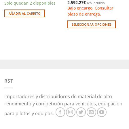
2.592,27
€
Solo quedan 2 disponibles
IVA Incluido
Bajo encargo. Consultar
plazo de entrega.
AÑADIR AL CARRITO
SELECCIONAR OPCIONES
Este
producto
tiene
múltiples
variantes.
Las
opciones
se
pueden
RST
elegir
en
Importadores y distribuidores de material de alto
la
rendimiento y competición para vehículos, equipación
página
de
para pilotos y equipos.
producto