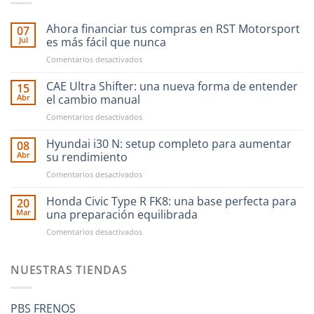
Ahora financiar tus compras en RST Motorsport
07
Jul
es más fácil que nunca
en
Comentarios desactivados
Ahora
financiar
CAE Ultra Shifter: una nueva forma de entender
15
tus
Abr
el cambio manual
compras
en
Comentarios desactivados
en
CAE
RST
Ultra
Hyundai i30 N: setup completo para aumentar
Motorsport
08
Shifter:
es
Abr
su rendimiento
una
más
en
Comentarios desactivados
nueva
fácil
Hyundai
forma
que
i30
Honda Civic Type R FK8: una base perfecta para
de
20
nunca
N:
entender
Mar
una preparación equilibrada
setup
el
en
Comentarios desactivados
completo
cambio
Honda
para
manual
Civic
aumentar
Type
NUESTRAS TIENDAS
su
R
rendimiento
FK8:
una
PBS FRENOS