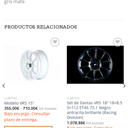
gris mate.
PRODUCTOS RELACIONADOS
Añadir
Añadir
a la
a la
lista de
lista de
deseos
deseos
LLANTAS
LLANTAS
Set de llantas VR5 18″ 18×8.5
Modelo VR5 15”
5×112 ET45 73.1 Negro
Rango
355,00
€
-
710,00
€
IVA Incluido
de
antracita brillante (Racing
Bajo encargo. Consultar
precios:
Division)
desde
plazo de entrega.
1.078,88
€
355,00€
IVA Incluido
hasta
Bajo encargo. Consultar