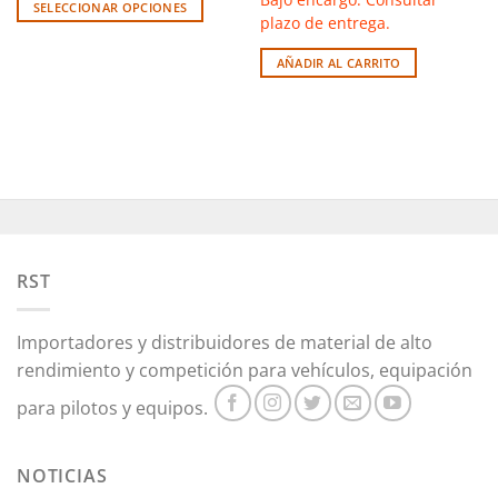
710,00€
SELECCIONAR OPCIONES
plazo de entrega.
Este
producto
AÑADIR AL CARRITO
tiene
múltiples
variantes.
Las
opciones
se
pueden
elegir
en
RST
la
página
de
Importadores y distribuidores de material de alto
producto
rendimiento y competición para vehículos, equipación
para pilotos y equipos.
NOTICIAS