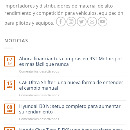
en
Importadores y distribuidores de material de alto
la
rendimiento y competición para vehículos, equipación
página
de
para pilotos y equipos.
producto
NOTICIAS
Ahora financiar tus compras en RST Motorsport
07
Jul
es más fácil que nunca
en
Comentarios desactivados
Ahora
financiar
CAE Ultra Shifter: una nueva forma de entender
15
tus
Abr
el cambio manual
compras
en
Comentarios desactivados
en
CAE
RST
Ultra
Hyundai i30 N: setup completo para aumentar
Motorsport
08
Shifter:
es
Abr
su rendimiento
una
más
en
Comentarios desactivados
nueva
fácil
Hyundai
forma
que
i30
Honda Civic Type R FK8: una base perfecta para
de