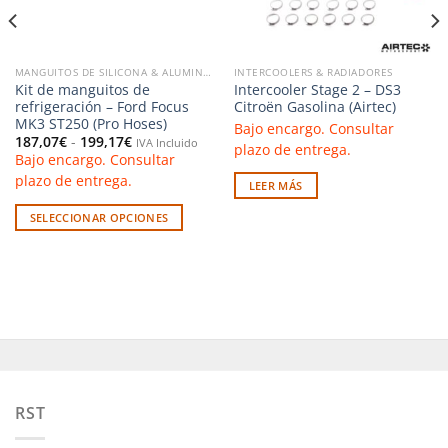
MANGUITOS DE SILICONA & ALUMINIO
INTERCOOLERS & RADIADORES
Kit de manguitos de
Intercooler Stage 2 – DS3
refrigeración – Ford Focus
Citroën Gasolina (Airtec)
MK3 ST250 (Pro Hoses)
Bajo encargo. Consultar
Rango
187,07
€
-
199,17
€
IVA Incluido
plazo de entrega.
de
Bajo encargo. Consultar
precios:
desde
plazo de entrega.
LEER MÁS
187,07€
hasta
199,17€
SELECCIONAR OPCIONES
Este
producto
tiene
múltiples
variantes.
Las
opciones
se
pueden
RST
elegir