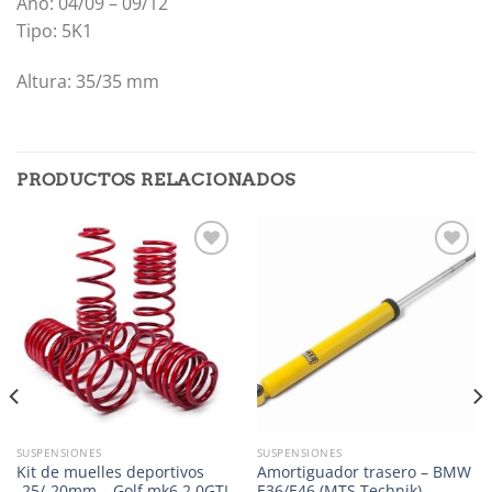
Año: 04/09 – 09/12
Tipo: 5K1
Altura: 35/35 mm
PRODUCTOS RELACIONADOS
Añadir
Añadir
a la
a la
lista de
lista de
deseos
deseos
SUSPENSIONES
SUSPENSIONES
Kit de muelles deportivos
Amortiguador trasero – BMW
-25/-20mm – Golf mk6 2.0GTI
E36/E46 (MTS Technik)