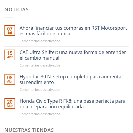
NOTICIAS
Ahora financiar tus compras en RST Motorsport
07
Jul
es más fácil que nunca
en
Comentarios desactivados
Ahora
financiar
CAE Ultra Shifter: una nueva forma de entender
15
tus
Abr
el cambio manual
compras
en
Comentarios desactivados
en
CAE
RST
Ultra
Hyundai i30 N: setup completo para aumentar
Motorsport
08
Shifter:
es
Abr
su rendimiento
una
más
en
Comentarios desactivados
nueva
fácil
Hyundai
forma
que
i30
Honda Civic Type R FK8: una base perfecta para
de
20
nunca
N:
entender
Mar
una preparación equilibrada
setup
el
en
Comentarios desactivados
completo
cambio
Honda
para
manual
Civic
aumentar
Type
NUESTRAS TIENDAS
su