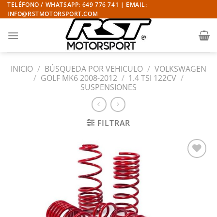
Saltar
TELÉFONO / WHATSAPP: 649 776 741 | EMAIL:
INFO@RSTMOTORSPORT.COM
al
contenido
INICIO
/
BÚSQUEDA POR VEHICULO
/
VOLKSWAGEN
/
GOLF MK6 2008-2012
/
1.4 TSI 122CV
/
SUSPENSIONES
FILTRAR
Añadir
a la
lista
de
deseos