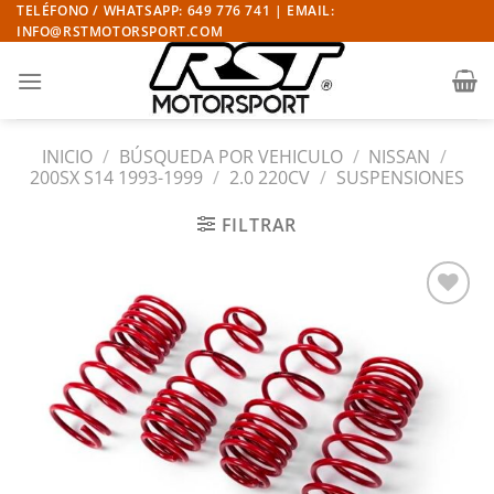
Saltar
TELÉFONO / WHATSAPP: 649 776 741 | EMAIL:
INFO@RSTMOTORSPORT.COM
al
contenido
INICIO
/
BÚSQUEDA POR VEHICULO
/
NISSAN
/
200SX S14 1993-1999
/
2.0 220CV
/
SUSPENSIONES
FILTRAR
Añadir
a la
lista
de
deseos