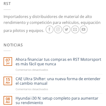
RST
Importadores y distribuidores de material de alto
rendimiento y competición para vehículos, equipación
para pilotos y equipos.
NOTICIAS
Ahora financiar tus compras en RST Motorsport
07
Jul
es más fácil que nunca
en
Comentarios desactivados
Ahora
financiar
CAE Ultra Shifter: una nueva forma de entender
15
tus
Abr
el cambio manual
compras
en
Comentarios desactivados
en
CAE
RST
Ultra
Hyundai i30 N: setup completo para aumentar
Motorsport
08
Shifter:
es
Abr
su rendimiento
una
más