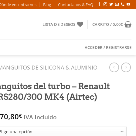
Dónde encontrarnos
Blog
Contáctanos & FAQ
LISTA DE DESEOS
CARRITO /
0,00
€
ACCEDER / REGISTRARSE
MANGUITOS DE SILICONA & ALUMINIO
nguitos del turbo – Renault
RS280/300 MK4 (Airtec)
Rango
70,80
€
IVA Incluido
de
precios: