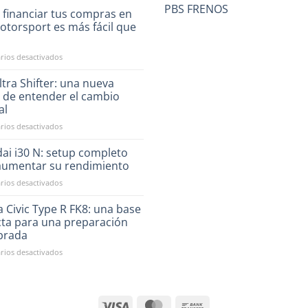
PBS FRENOS
 financiar tus compras en
otorsport es más fácil que
a
en
ios desactivados
Ahora
financiar
tra Shifter: una nueva
tus
 de entender el cambio
compras
al
en
en
ios desactivados
RST
CAE
Motorsport
Ultra
es
ai i30 N: setup completo
Shifter:
más
aumentar su rendimiento
una
fácil
en
ios desactivados
nueva
que
Hyundai
forma
nunca
i30
 Civic Type R FK8: una base
de
N:
entender
cta para una preparación
setup
el
ibrada
completo
cambio
en
ios desactivados
para
manual
Honda
aumentar
Civic
su
Type
rendimiento
R