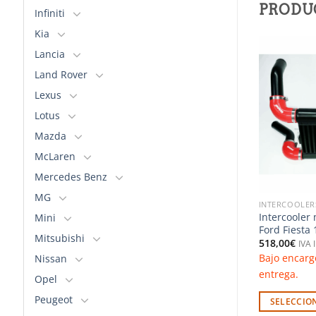
PRODU
Infiniti
Kia
Lancia
Land Rover
Añadir
Añadir
a la
a la
Lexus
lista de
lista de
deseos
deseos
Lotus
Mazda
McLaren
Mercedes Benz
MG
ADIADORES
INTERCOOLERS & RADIADORES
INTERCOOLER
al – Honda Civic
Intercooler mejorado para BMW
Intercooler
Mini
c)
Series 1 y 3 Diésel (Airtec)
Ford Fiesta 
Mitsubishi
678,78
€
518,00
€
o
IVA Incluido
IVA 
nsultar plazo de
Bajo encargo. Consultar plazo de
Bajo encarg
Nissan
entrega.
entrega.
Opel
Peugeot
PCIONES
SELECCIONAR OPCIONES
SELECCIO