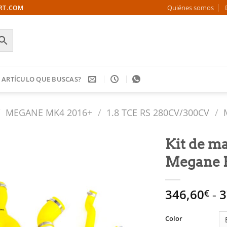
Quiénes somos
ORT.COM
 ARTÍCULO QUE BUSCAS?
/
MEGANE MK4 2016+
/
1.8 TCE RS 280CV/300CV
/
Kit de ma
Megane 
Añadir
a la
lista
346,60
-
3
€
de
deseos
Color