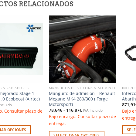
CTOS RELACIONADOS
Añadir
Añadir
a la
a la
lista de
lista de
deseos
deseos
S & RADIADORES
MANGUITOS DE SILICONA & ALUMINIO
INTERC
 mejorado Stage 1 –
Manguito de admisión – Renault
Interc
1.0 Ecoboost (Airtec)
Megane MK4 280/300 ( Forge
Abarth 
Motorsport)
871,91
Incluido
Rango
78,64
€
-
116,87
€
o. Consultar plazo de
Bajo e
IVA Incluido
de
Bajo encargo. Consultar plazo de
entreg
precios:
desde
entrega.
78,64€
NAR OPCIONES
SEL
hasta
116,87€
SELECCIONAR OPCIONES