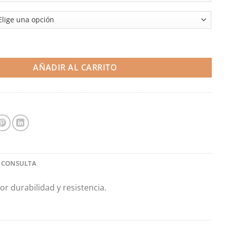
desde
346,60€
hasta
370,80€
del turbo - Renault Megane RS280/300 MK4 (Airtec) cantidad
AÑADIR AL CARRITO
 CONSULTA
r durabilidad y resistencia.