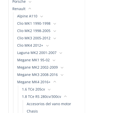
Este
Este
Porsche
producto
producto
Renault
tiene
tiene
Alpine A110
múltiples
múltiples
Clio MK1 1990-1998
variantes.
variantes.
Las
Las
Clio MK2 1998-2005
opciones
opciones
Clio MK3 2005-2012
se
se
Clio MK4 2012+
pueden
pueden
Laguna MK2 2001-2007
elegir
elegir
en
en
Megane MK1 95-02
la
la
Megane MK2 2002-2009
página
página
Megane MK3 2008-2016
de
de
Megane MK4 2016+
producto
producto
1.6 TCe 205cv
1.8 TCe RS 280cv/300cv
Accesorios del vano motor
Chasis