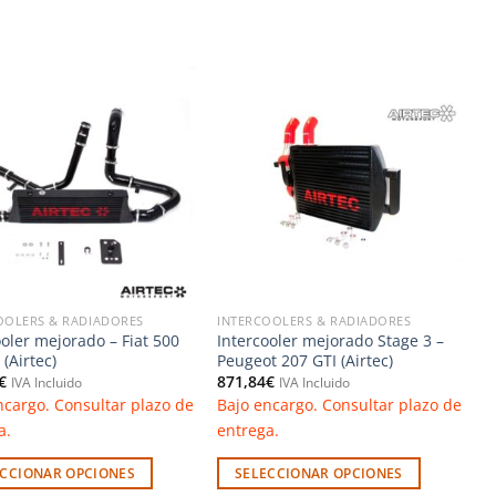
Añadir
Añadir
a la
a la
lista de
lista de
deseos
deseos
OOLERS & RADIADORES
INTERCOOLERS & RADIADORES
ooler mejorado – Fiat 500
Intercooler mejorado Stage 3 –
(Airtec)
Peugeot 207 GTI (Airtec)
€
871,84
€
IVA Incluido
IVA Incluido
ncargo. Consultar plazo de
Bajo encargo. Consultar plazo de
a.
entrega.
ECCIONAR OPCIONES
SELECCIONAR OPCIONES