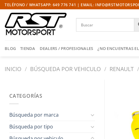
Saltar
TELÉFONO / WHATSAPP: 649 776 741 | EMAIL: INFO@RSTMOTORSP
al
contenido
BLOG
TIENDA
DEALERS / PROFESIONALES
¿NO ENCUENTRAS EL
INICIO
/
BÚSQUEDA POR VEHICULO
/
RENAULT
CATEGORÍAS
Búsqueda por marca
Búsqueda por tipo
Búsqueda por vehiculo