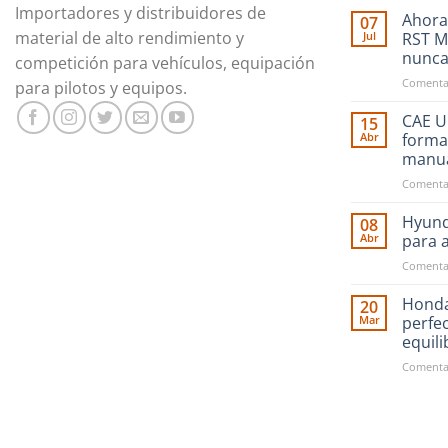
Importadores y distribuidores de
Ahora
07
material de alto rendimiento y
Jul
RST M
nunc
competición para vehículos, equipación
Comentar
para pilotos y equipos.
CAE Ul
15
Abr
forma
manu
Comentar
Hyund
08
Abr
para 
Comentar
Honda
20
Mar
perfe
equil
Comentar