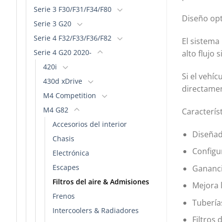
Serie 3 F30/F31/F34/F80
Diseño op
Serie 3 G20
Serie 4 F32/F33/F36/F82
El sistema
Serie 4 G20 2020-
alto flujo 
420i
Si el vehí
430d xDrive
directamen
M4 Competition
M4 G82
Caracterís
Accesorios del interior
Diseñad
Chasis
Configur
Electrónica
Escapes
Gananci
Filtros del aire & Admisiones
Mejora 
Frenos
Tubería
Intercoolers & Radiadores
Filtros 