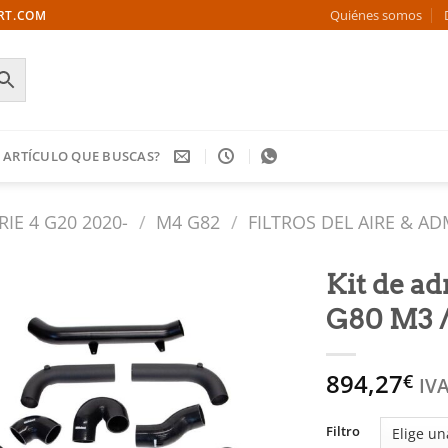
Quiénes somos
ORT.COM
 ARTÍCULO QUE BUSCAS?
RIE 4 G20 2020-
/
M4 G82
/
FILTROS DEL AIRE & A
Kit de a
G80 M3 /
Añadir
a la
lista
894,27
€
de
IVA
deseos
Filtro