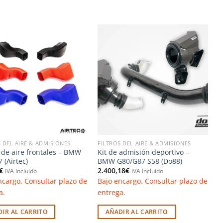
Añadir
Añadir
a la
a la
lista de
lista de
deseos
deseos
 DEL AIRE & ADMISIONES
FILTROS DEL AIRE & ADMISIONES
de aire frontales – BMW
Kit de admisión deportivo –
 (Airtec)
BMW G80/G87 S58 (Do88)
€
2.400,18
€
IVA Incluido
IVA Incluido
ncargo. Consultar plazo de
Bajo encargo. Consultar plazo de
a.
entrega.
IR AL CARRITO
AÑADIR AL CARRITO