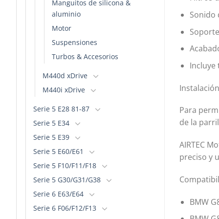
Manguitos de silicona &
aluminio
Sonido 
Motor
Soporte
Suspensiones
Acabado 
Turbos & Accesorios
Incluye 
M440d xDrive
Instalació
M440i xDrive
Serie 5 E28 81-87
Para permi
de la parri
Serie 5 E34
Serie 5 E39
AIRTEC Mot
Serie 5 E60/E61
preciso y 
Serie 5 F10/F11/F18
Compatibi
Serie 5 G30/G31/G38
Serie 6 E63/E64
BMW G8
Serie 6 F06/F12/F13
BMW G8