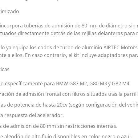
timizado
 incorpora tuberías de admisión de 80 mm de diámetro sin re
situados directamente detrás de las rejillas delanteras para
culo ya equipa los codos de turbo de aluminio AIRTEC Motorsp
te a ellos. En caso contrario, el kit incluye adaptadores par
ticas
o específicamente para BMW G87 M2, G80 M3 y G82 M4.
ación de admisión frontal con filtros situados tras la parrill
as de potencia de hasta 20cv (según configuración del vehíc
la respuesta del acelerador.
s de admisión de 80 mm sin restricciones internas.
de algodón de alto flujo disponibles en color negro o azul.