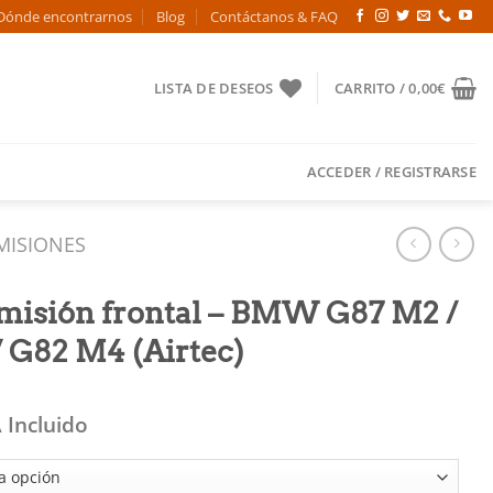
Dónde encontrarnos
Blog
Contáctanos & FAQ
LISTA DE DESEOS
CARRITO /
0,00
€
ACCEDER / REGISTRARSE
DMISIONES
dmisión frontal – BMW G87 M2 /
 G82 M4 (Airtec)
 Incluido