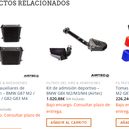
CTOS RELACIONADOS
Añadir
Añadir
a la
a la
lista de
lista de
deseos
deseos
S & RADIADORES
FILTROS DEL AIRE & ADMISIONES
FILTROS
auxiliares de
Kit de admisión deportivo –
Tomas 
ón – BMW G87 M2 /
BMW G8X M2/M3/M4 (Airtec)
M2 G87
 / G82-G83 M4
1.020,88
€
226,24
IVA Incluido
Bajo encargo. Consultar plazo de
Bajo e
Incluido
entrega.
entreg
o. Consultar plazo de
AÑADIR AL CARRITO
AÑAD