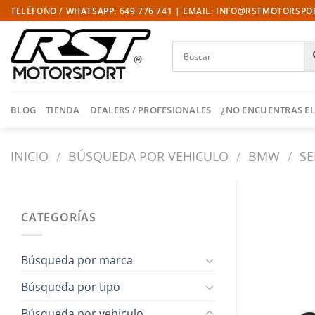
Saltar
TELÉFONO / WHATSAPP: 649 776 741 | EMAIL: INFO@RSTMOTORSP
al
contenido
BLOG
TIENDA
DEALERS / PROFESIONALES
¿NO ENCUENTRAS EL
INICIO
/
BÚSQUEDA POR VEHICULO
/
BMW
/
SE
CATEGORÍAS
Búsqueda por marca
Búsqueda por tipo
Búsqueda por vehiculo