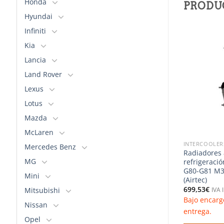
Honda
PRODU
Hyundai
Infiniti
Kia
Añadir
Añadir
Lancia
a la
a la
lista de
lista de
deseos
deseos
Land Rover
Lexus
Lotus
Mazda
McLaren
 ADMISIONES
FILTROS DEL AIRE & ADMISIONES
INTERCOOLER
Mercedes Benz
ortivo de
Turbo inlet – BMW G8X
Radiadores 
MG
MW M2/M3/M4
M2/M3/M4 (Airtec)
refrigeraci
G80-G81 M3
642,18
€
IVA Incluido
Mini
(Airtec)
Bajo encargo. Consultar plazo de
o
699,53
€
Mitsubishi
nsultar plazo de
IVA 
entrega.
Bajo encarg
Nissan
entrega.
AÑADIR AL CARRITO
Opel
RITO