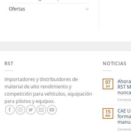
Ofertas
RST
NOTICIAS
Importadores y distribuidores de
Ahora
07
material de alto rendimiento y
Jul
RST M
nunc
competición para vehículos, equipación
Comentar
para pilotos y equipos.
CAE Ul
15
Abr
forma
manu
Comentar