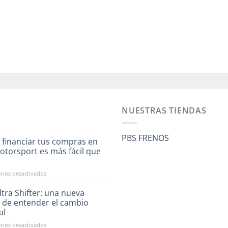
NUESTRAS TIENDAS
PBS FRENOS
 financiar tus compras en
otorsport es más fácil que
a
en
ios desactivados
Ahora
financiar
tra Shifter: una nueva
tus
 de entender el cambio
compras
al
en
en
ios desactivados
RST