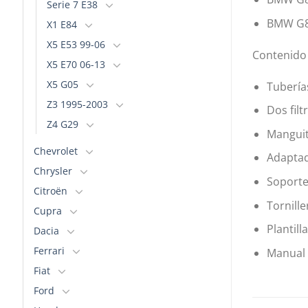
Serie 7 E38
BMW G8
X1 E84
X5 E53 99-06
Contenido 
X5 E70 06-13
X5 G05
Tubería
Z3 1995-2003
Dos filt
Z4 G29
Manguit
Chevrolet
Adaptad
Chrysler
Soporte
Citroën
Tornille
Cupra
Plantill
Dacia
Ferrari
Manual 
Fiat
Ford