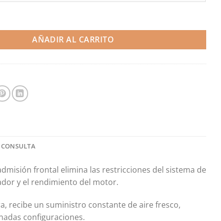
rontal - BMW G87 M2 / G80 M3 / G82 M4 (Airtec) cantidad
AÑADIR AL CARRITO
 CONSULTA
misión frontal elimina las restricciones del sistema de
rador y el rendimiento del motor.
ra, recibe un suministro constante de aire fresco,
nadas configuraciones.