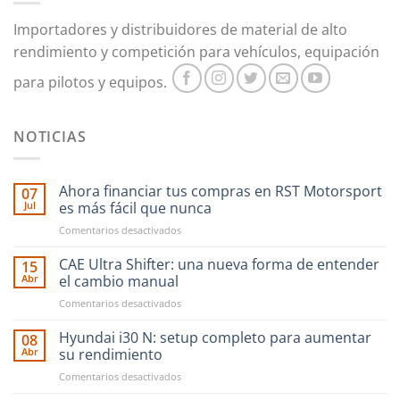
en
Importadores y distribuidores de material de alto
la
rendimiento y competición para vehículos, equipación
página
de
para pilotos y equipos.
producto
NOTICIAS
Ahora financiar tus compras en RST Motorsport
07
Jul
es más fácil que nunca
en
Comentarios desactivados
Ahora
financiar
CAE Ultra Shifter: una nueva forma de entender
15
tus
Abr
el cambio manual
compras
en
Comentarios desactivados
en
CAE
RST
Ultra
Hyundai i30 N: setup completo para aumentar
Motorsport
08
Shifter:
es
Abr
su rendimiento
una
más
en
Comentarios desactivados
nueva
fácil
Hyundai
forma
que