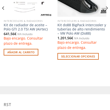
INTERCOOLERS & RADIADORES
INTERCOOLERS & RADIADORES
Kit de radiador de aceite –
Kit do88 BigPack intercooler y
Polo GTI 2.0 TSI AW (Airtec)
tuberías de alto rendimiento
– VW Polo AW (Do88)
641,56
€
IVA Incluido
1.201,56
€
Bajo encargo. Consultar
IVA Incluido
Bajo encargo. Consultar
plazo de entrega.
plazo de entrega.
AÑADIR AL CARRITO
SELECCIONAR OPCIONES
Este
producto
tiene
múltiples
variantes.
Las
opciones
se
pueden
RST
elegir