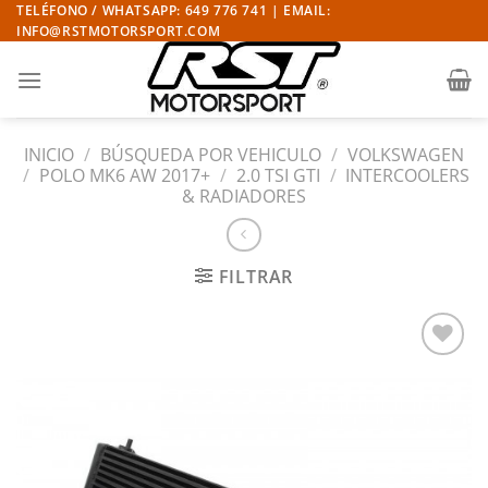
Saltar
TELÉFONO / WHATSAPP: 649 776 741 | EMAIL:
INFO@RSTMOTORSPORT.COM
al
contenido
INICIO
/
BÚSQUEDA POR VEHICULO
/
VOLKSWAGEN
/
POLO MK6 AW 2017+
/
2.0 TSI GTI
/
INTERCOOLERS
& RADIADORES
FILTRAR
Añadir
a la
lista
de
deseos