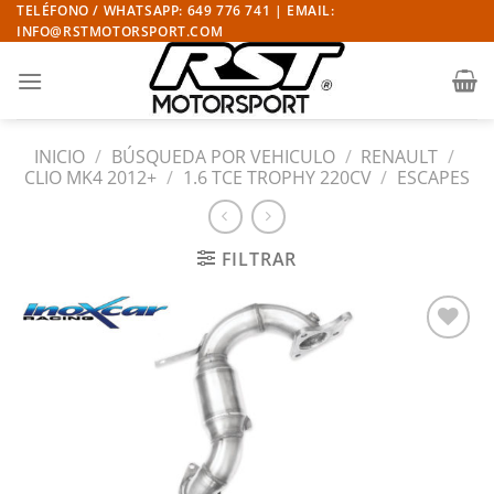
Saltar
TELÉFONO / WHATSAPP: 649 776 741 | EMAIL:
INFO@RSTMOTORSPORT.COM
al
contenido
INICIO
/
BÚSQUEDA POR VEHICULO
/
RENAULT
/
CLIO MK4 2012+
/
1.6 TCE TROPHY 220CV
/
ESCAPES
FILTRAR
Añadir
a la
lista
de
deseos