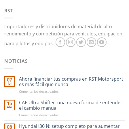
pueden
RST
elegir
en
la
Importadores y distribuidores de material de alto
página
rendimiento y competición para vehículos, equipación
de
producto
para pilotos y equipos.
NOTICIAS
Ahora financiar tus compras en RST Motorsport
07
Jul
es más fácil que nunca
en
Comentarios desactivados
Ahora
financiar
CAE Ultra Shifter: una nueva forma de entender
15
tus
Abr
el cambio manual
compras
en
Comentarios desactivados
en
CAE
RST
Ultra
Hyundai i30 N: setup completo para aumentar
Motorsport
08