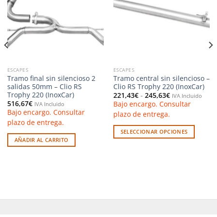
lista de
lista de
deseos
deseos
ESCAPES
ESCAPES
Tramo final sin silencioso 2
Tramo central sin silencioso –
salidas 50mm – Clio RS
Clio RS Trophy 220 (InoxCar)
Trophy 220 (InoxCar)
Rango
221,43
€
-
245,63
€
IVA Incluido
de
516,67
€
Bajo encargo. Consultar
IVA Incluido
precios:
Bajo encargo. Consultar
desde
plazo de entrega.
221,43€
plazo de entrega.
hasta
245,63€
SELECCIONAR OPCIONES
AÑADIR AL CARRITO
Este
producto
tiene
múltiples
variantes.
Las
opciones
se