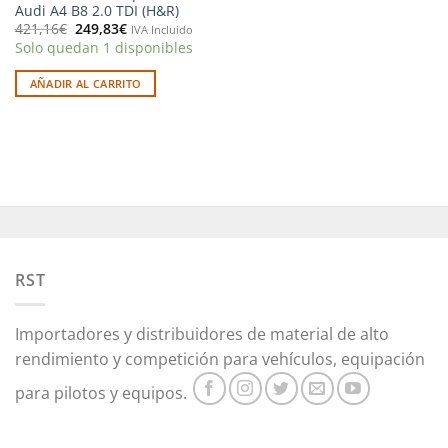
Audi A4 B8 2.0 TDI (H&R)
El
El
421,16
€
249,83
€
IVA Incluido
precio
precio
Solo quedan 1 disponibles
original
actual
era:
es:
421,16€.
249,83€.
AÑADIR AL CARRITO
RST
Importadores y distribuidores de material de alto
rendimiento y competición para vehículos, equipación
para pilotos y equipos.