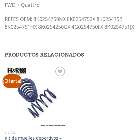
FWD + Quattro
REFES OEM: 8K0254750NX 8K0254752X 8K0254752
8K0254751HX 8K0254250GX 4G0254750FX 8K0254751JX
PRODUCTOS RELACIONADOS
¡Oferta!
Añadir
a la
lista de
deseos
2.0 TDI
Kit de muelles deportivos –