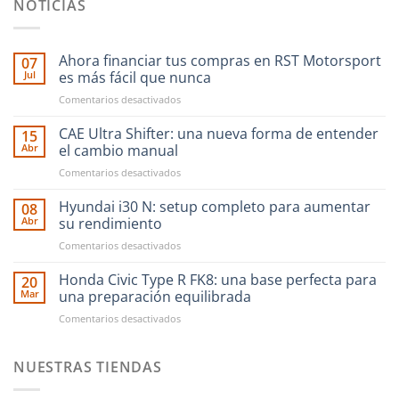
NOTICIAS
Ahora financiar tus compras en RST Motorsport
07
Jul
es más fácil que nunca
en
Comentarios desactivados
Ahora
financiar
CAE Ultra Shifter: una nueva forma de entender
15
tus
Abr
el cambio manual
compras
en
Comentarios desactivados
en
CAE
RST
Ultra
Hyundai i30 N: setup completo para aumentar
Motorsport
08
Shifter:
es
Abr
su rendimiento
una
más
en
Comentarios desactivados
nueva
fácil
Hyundai
forma
que
i30
Honda Civic Type R FK8: una base perfecta para
de
20
nunca
N:
entender
Mar
una preparación equilibrada
setup
el
en
Comentarios desactivados
completo
cambio
Honda
para
manual
Civic
aumentar
Type
NUESTRAS TIENDAS
su
R
rendimiento
FK8: