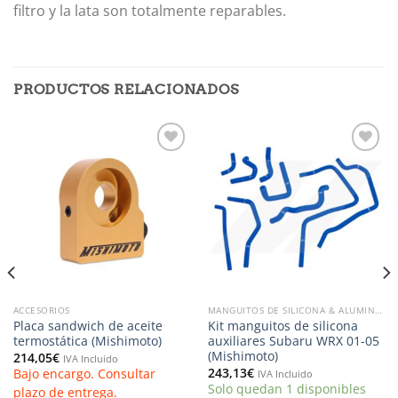
filtro y la lata son totalmente reparables.
PRODUCTOS RELACIONADOS
Añadir
Añadir
a la
a la
lista de
lista de
deseos
deseos
ACCESORIOS
MANGUITOS DE SILICONA & ALUMINIO
Placa sandwich de aceite
Kit manguitos de silicona
termostática (Mishimoto)
auxiliares Subaru WRX 01-05
(Mishimoto)
214,05
€
IVA Incluido
243,13
€
Bajo encargo. Consultar
IVA Incluido
Solo quedan 1 disponibles
plazo de entrega.