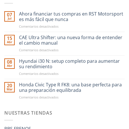
Ahora financiar tus compras en RST Motorsport
07
Jul
es más fácil que nunca
en
Comentarios desactivados
Ahora
financiar
CAE Ultra Shifter: una nueva forma de entender
15
tus
Abr
el cambio manual
compras
en
Comentarios desactivados
en
CAE
RST
Ultra
Hyundai i30 N: setup completo para aumentar
Motorsport
08
Shifter:
es
Abr
su rendimiento
una
más
en
Comentarios desactivados
nueva
fácil
Hyundai
forma
que
i30
Honda Civic Type R FK8: una base perfecta para
de
20
nunca
N:
entender
Mar
una preparación equilibrada
setup
el
en
Comentarios desactivados
completo
cambio
Honda
para
manual
Civic
aumentar
Type
NUESTRAS TIENDAS
su
R
rendimiento
FK8:
una
PBS FRENOS