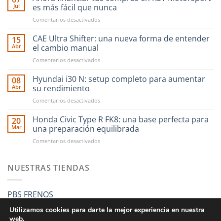
Jul
es más fácil que nunca
en
Comentarios desactivados
Ahora
financiar
CAE Ultra Shifter: una nueva forma de entender
15
tus
Abr
el cambio manual
compras
en
Comentarios desactivados
en
CAE
RST
Ultra
Hyundai i30 N: setup completo para aumentar
Motorsport
08
Shifter:
es
Abr
su rendimiento
una
más
en
Comentarios desactivados
nueva
fácil
Hyundai
forma
que
i30
Honda Civic Type R FK8: una base perfecta para
de
20
nunca
N:
entender
Mar
una preparación equilibrada
setup
el
en
Comentarios desactivados
completo
cambio
Honda
para
manual
Civic
aumentar
Type
NUESTRAS TIENDAS
su
R
rendimiento
FK8:
una
PBS FRENOS
base
perfecta
Utilizamos cookies para darte la mejor experiencia en nuestra
para
web.