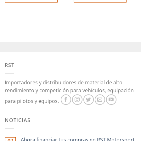
Este
Este
producto
producto
tiene
tiene
múltiples
múltiples
variantes.
variantes.
Las
Las
opciones
opciones
se
se
pueden
pueden
RST
elegir
elegir
en
en
la
la
Importadores y distribuidores de material de alto
página
página
rendimiento y competición para vehículos, equipación
de
de
producto
producto
para pilotos y equipos.
NOTICIAS
Ahora financiar tus compras en RST Motorsport
07