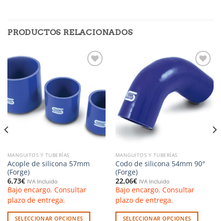
PRODUCTOS RELACIONADOS
Añadir
Añadir
a la
a la
lista de
lista de
deseos
deseos
MANGUITOS Y TUBERÍAS
MANGUITOS Y TUBERÍAS
Acople de silicona 57mm
Codo de silicona 54mm 90°
(Forge)
(Forge)
6,73
€
22,06
€
IVA Incluido
IVA Incluido
Bajo encargo. Consultar
Bajo encargo. Consultar
plazo de entrega.
plazo de entrega.
SELECCIONAR OPCIONES
SELECCIONAR OPCIONES