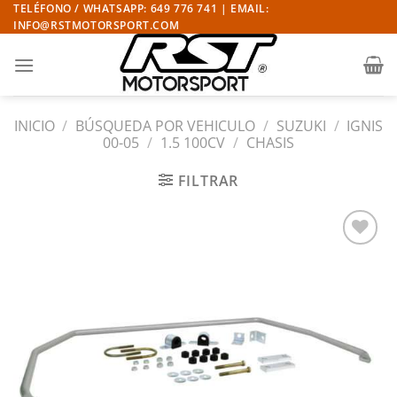
Saltar
TELÉFONO / WHATSAPP: 649 776 741 | EMAIL:
INFO@RSTMOTORSPORT.COM
al
contenido
INICIO
/
BÚSQUEDA POR VEHICULO
/
SUZUKI
/
IGNIS
00-05
/
1.5 100CV
/
CHASIS
FILTRAR
Añadir
a la
lista
de
deseos