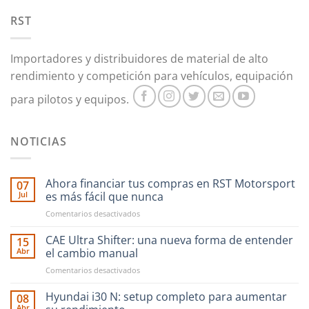
RST
Importadores y distribuidores de material de alto
rendimiento y competición para vehículos, equipación
para pilotos y equipos.
NOTICIAS
Ahora financiar tus compras en RST Motorsport
07
Jul
es más fácil que nunca
en
Comentarios desactivados
Ahora
financiar
CAE Ultra Shifter: una nueva forma de entender
15
tus
Abr
el cambio manual
compras
en
Comentarios desactivados
en
CAE
RST
Ultra
Hyundai i30 N: setup completo para aumentar
Motorsport
08
Shifter:
es
Abr