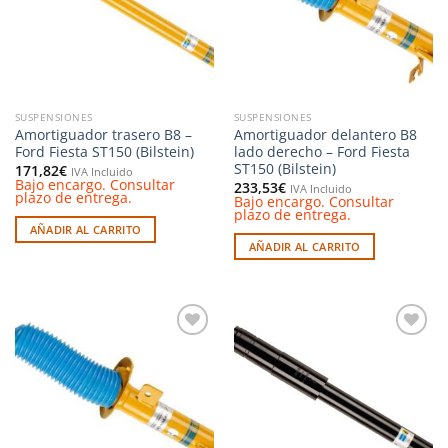
SUSPENSIONES
SUSPENSIONES
Amortiguador trasero B8 –
Amortiguador delantero B8
Ford Fiesta ST150 (Bilstein)
lado derecho – Ford Fiesta
ST150 (Bilstein)
171,82
€
IVA Incluido
Bajo encargo. Consultar
233,53
€
IVA Incluido
plazo de entrega.
Bajo encargo. Consultar
plazo de entrega.
AÑADIR AL CARRITO
AÑADIR AL CARRITO
Añadir
Añadir
a la
a la
lista de
lista de
deseos
deseos