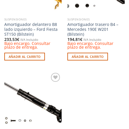
SUSPENSIONES
SUSPENSIONES
Amortiguador delantero B8
Amortiguador trasero B4 –
lado izquierdo – Ford Fiesta
Mercedes 190E W201
ST150 (Bilstein)
(Bilstein)
233,53
€
194,81
€
IVA Incluido
IVA Incluido
Bajo encargo. Consultar
Bajo encargo. Consultar
plazo de entrega.
plazo de entrega.
AÑADIR AL CARRITO
AÑADIR AL CARRITO
Añadir
a la
lista de
deseos