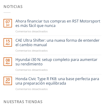
NOTICIAS
Ahora financiar tus compras en RST Motorsport
07
Jul
es más fácil que nunca
en
Comentarios desactivados
Ahora
financiar
CAE Ultra Shifter: una nueva forma de entender
15
tus
Abr
el cambio manual
compras
en
Comentarios desactivados
en
CAE
RST
Ultra
Hyundai i30 N: setup completo para aumentar
Motorsport
08
Shifter:
es
Abr
su rendimiento
una
más
en
Comentarios desactivados
nueva
fácil
Hyundai
forma
que
i30
Honda Civic Type R FK8: una base perfecta para
de
20
nunca
N:
entender
Mar
una preparación equilibrada
setup
el
en
Comentarios desactivados
completo
cambio
Honda
para
manual
Civic
aumentar
Type
NUESTRAS TIENDAS
su
R