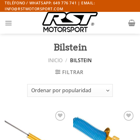
Saltar
TELÉFONO / WHATSAPP: 649 776 741 | EMAIL:
INFO@RSTMOTORSPORT.COM
al
contenido
Bilstein
INICIO
/
BILSTEIN
FILTRAR
Añadir
Añadir
a la
a la
lista de
lista de
deseos
deseos