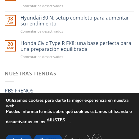
compras
en
Comentarios desactivados
en
CAE
RST
Ultra
Hyundai i30 N: setup completo para aumentar
Motorsport
08
Shifter:
es
Abr
su rendimiento
una
más
en
Comentarios desactivados
nueva
fácil
Hyundai
forma
que
i30
Honda Civic Type R FK8: una base perfecta para
de
20
nunca
N:
entender
Mar
una preparación equilibrada
setup
el
en
Comentarios desactivados
completo
cambio
Honda
para
manual
Civic
aumentar
Type
NUESTRAS TIENDAS
su
R
rendimiento
FK8:
una
PBS FRENOS
base
perfecta
Utilizamos cookies para darte la mejor experiencia en nuestra
para
web.
una
Puedes informarte más sobre qué cookies estamos utilizando o
preparación
AJUSTES
equilibrada
desactivarlas en los
.
CONDICIONES GENERALES DE VENTA
POLÍTICA DE PRIVACIDAD
POLÍTICA DE COOKIES
SUS DATOS SEGUROS
CERRAR EL BANNE