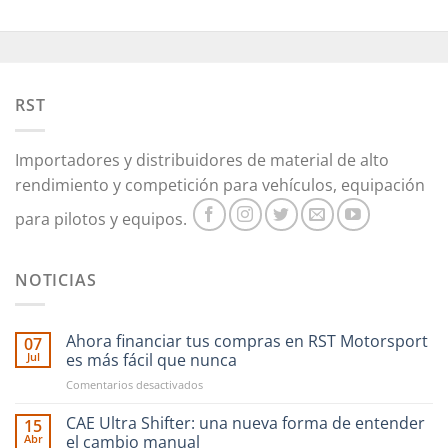
variantes.
Las
opciones
se
pueden
RST
elegir
en
Importadores y distribuidores de material de alto
la
rendimiento y competición para vehículos, equipación
página
de
para pilotos y equipos.
producto
NOTICIAS
Ahora financiar tus compras en RST Motorsport
07
Jul
es más fácil que nunca
en
Comentarios desactivados
Ahora
financiar
CAE Ultra Shifter: una nueva forma de entender
15
tus
Abr
el cambio manual