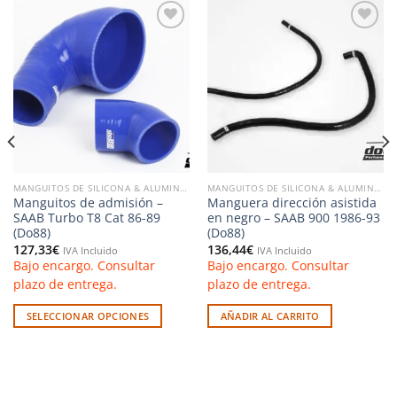
Añadir
Añadir
a la
a la
lista de
lista de
deseos
deseos
MANGUITOS DE SILICONA & ALUMINIO
MANGUITOS DE SILICONA & ALUMINIO
Manguitos de admisión –
Manguera dirección asistida
SAAB Turbo T8 Cat 86-89
en negro – SAAB 900 1986-93
(Do88)
(Do88)
127,33
€
136,44
€
IVA Incluido
IVA Incluido
Bajo encargo. Consultar
Bajo encargo. Consultar
plazo de entrega.
plazo de entrega.
SELECCIONAR OPCIONES
AÑADIR AL CARRITO
Este
producto
tiene
múltiples