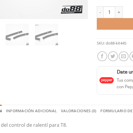
Manguitos del con
SKU:
do88-kit44S
Date u
Tus com
con Pep
N
INFORMACIÓN ADICIONAL
VALORACIONES (0)
FORMULARIO DE
del control de ralentí para T8.