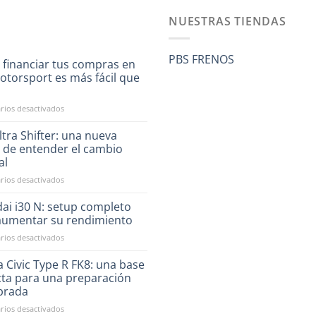
NUESTRAS TIENDAS
PBS FRENOS
 financiar tus compras en
otorsport es más fácil que
a
en
ios desactivados
Ahora
financiar
tra Shifter: una nueva
tus
 de entender el cambio
compras
al
en
en
ios desactivados
RST
CAE
Motorsport
Ultra
es
ai i30 N: setup completo
Shifter:
más
aumentar su rendimiento
una
fácil
en
ios desactivados
nueva
que
Hyundai
forma
nunca
i30
 Civic Type R FK8: una base
de
N:
entender
cta para una preparación
setup
el
ibrada
completo
cambio
en
ios desactivados
para
manual