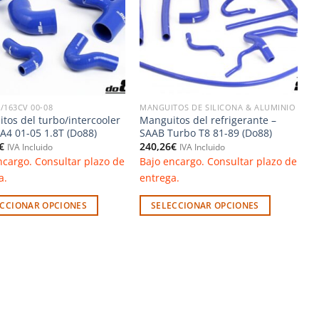
deseos
deseos
0/163CV 00-08
MANGUITOS DE SILICONA & ALUMINIO
tos del turbo/intercooler
Manguitos del refrigerante –
 A4 01-05 1.8T (Do88)
SAAB Turbo T8 81-89 (Do88)
€
240,26
€
IVA Incluido
IVA Incluido
ncargo. Consultar plazo de
Bajo encargo. Consultar plazo de
a.
entrega.
ECCIONAR OPCIONES
SELECCIONAR OPCIONES
Este
to
producto
tiene
les
múltiples
es.
variantes.
Las