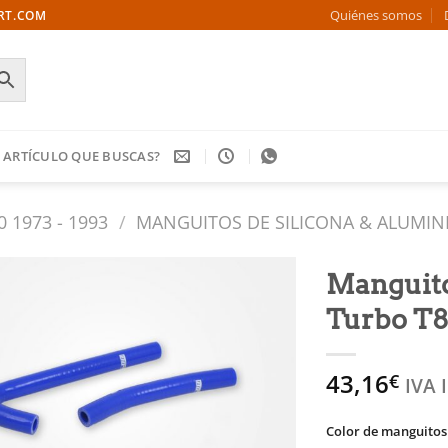
Quiénes somos
ORT.COM
 ARTÍCULO QUE BUSCAS?
0 1973 - 1993
/
MANGUITOS DE SILICONA & ALUMIN
Manguitos
Turbo T8
Añadir
a la
lista
43,16
€
de
IVA 
deseos
Color de manguitos