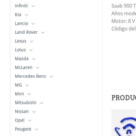
Saab 900 
Infiniti
Años mode
Kia
Motor: 8 V
Lancia
Código del
Land Rover
Lexus
Lotus
Mazda
McLaren
Mercedes Benz
MG
Mini
PRODU
Mitsubishi
Nissan
Opel
Añadir
Añadir
Peugeot
a la
a la
lista de
lista de