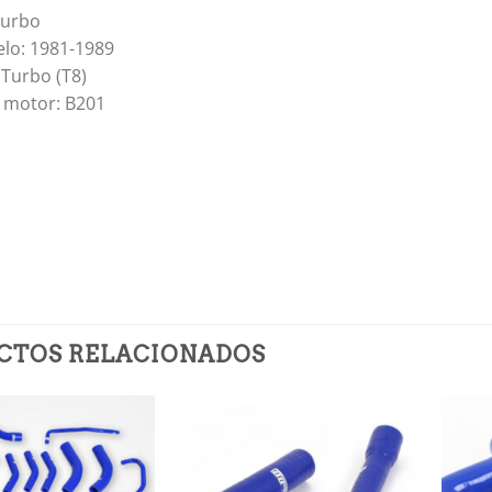
Turbo
lo: 1981-1989
 Turbo (T8)
 motor: B201
CTOS RELACIONADOS
Añadir
Añadir
a la
a la
lista de
lista de