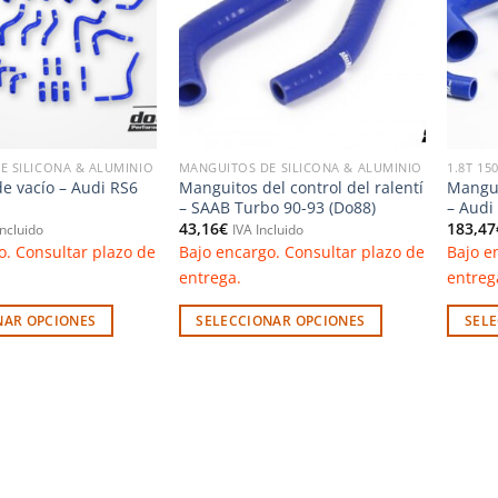
deseos
deseos
E SILICONA & ALUMINIO
MANGUITOS DE SILICONA & ALUMINIO
1.8T 15
e vacío – Audi RS6
Manguitos del control del ralentí
Mangui
– SAAB Turbo 90-93 (Do88)
– Audi
43,16
€
183,47
Incluido
IVA Incluido
o. Consultar plazo de
Bajo encargo. Consultar plazo de
Bajo e
entrega.
entreg
NAR OPCIONES
SELECCIONAR OPCIONES
SEL
Este
Este
producto
produc
tiene
tiene
múltiples
múltip
variantes.
variant
Las
Las