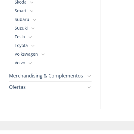
opciones
opciones
Skoda
se
se
Smart
pueden
pueden
Subaru
elegir
elegir
Suzuki
en
en
la
la
Tesla
página
página
Toyota
de
de
Volkswagen
producto
producto
Volvo
Merchandising & Complementos
Ofertas