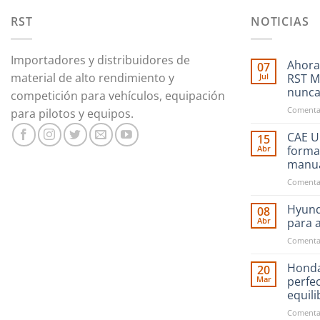
RST
NOTICIAS
Importadores y distribuidores de
Ahora
07
material de alto rendimiento y
Jul
RST M
nunc
competición para vehículos, equipación
Comentar
para pilotos y equipos.
CAE Ul
15
Abr
forma
manu
Comentar
Hyund
08
Abr
para 
Comentar
Honda
20
Mar
perfe
equil
Comentar