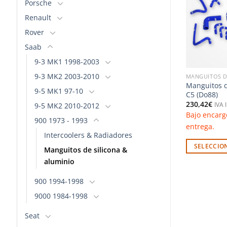
Porsche
deseos
deseos
Renault
Rover
Saab
9-3 MK1 1998-2003
9-3 MK2 2003-2010
CONA & ALUMINIO
MANGUITOS DE SILICONA & ALUMINIO
MANGUITOS D
rigerante –
Manguitos de admisión – SAAB
Manguitos d
9-5 MK1 97-10
BiTurbo (Do88)
Turbo 84-89 (Do88)
C5 (Do88)
44,44
€
230,42
€
9-5 MK2 2010-2012
o
IVA Incluido
IVA 
nsultar plazo de
Bajo encargo. Consultar plazo de
Bajo encarg
900 1973 - 1993
entrega.
entrega.
Intercoolers & Radiadores
PCIONES
SELECCIONAR OPCIONES
SELECCIO
Manguitos de silicona &
Este
Este
aluminio
producto
producto
900 1994-1998
tiene
tiene
múltiples
múltiples
9000 1984-1998
variantes.
variantes.
Seat
Las
Las