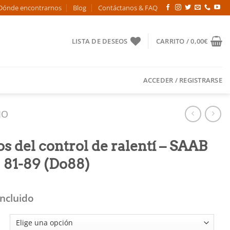
Dónde encontrarnos
Blog
Contáctanos & FAQ
LISTA DE DESEOS
CARRITO /
0,00
€
ACCEDER / REGISTRARSE
IO
 del control de ralentí – SAAB
 81-89 (Do88)
Incluido