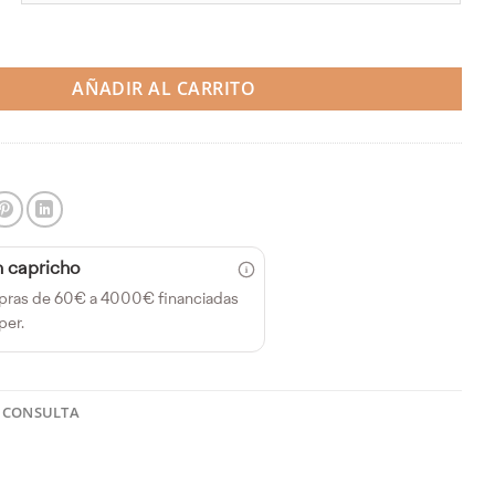
trol de ralentí - SAAB Turbo T8 81-89 (Do88) cantidad
AÑADIR AL CARRITO
n capricho
pras de 60€ a 4000€ financiadas
per.
 CONSULTA