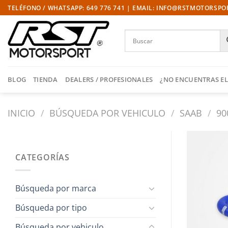
Saltar
TELÉFONO / WHATSAPP: 649 776 741 | EMAIL: INFO@RSTMOTORSP
al
contenido
BLOG
TIENDA
DEALERS / PROFESIONALES
¿NO ENCUENTRAS EL
INICIO
/
BÚSQUEDA POR VEHICULO
/
SAAB
/
90
CATEGORÍAS
Búsqueda por marca
Búsqueda por tipo
Búsqueda por vehiculo