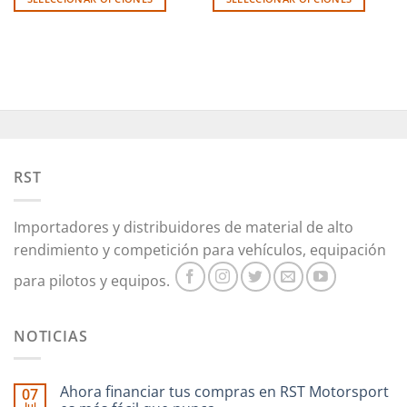
Este
Este
producto
producto
tiene
tiene
múltiples
múltiples
variantes.
variantes.
Las
Las
opciones
opciones
se
se
pueden
pueden
RST
elegir
elegir
en
en
Importadores y distribuidores de material de alto
la
la
rendimiento y competición para vehículos, equipación
página
página
de
de
para pilotos y equipos.
producto
producto
NOTICIAS
Ahora financiar tus compras en RST Motorsport
07
Jul