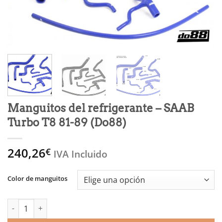
Manguitos del refrigerante – SAAB
Turbo T8 81-89 (Do88)
240,26
€
IVA Incluido
Color de manguitos
Manguitos del refrigerante - SAAB Turbo T8 81-89 (Do88) canti