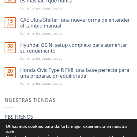
es más fácil que nunca
en
Comentarios desactivados
Ahora
financiar
CAE Ultra Shifter: una nueva forma de entender
15
tus
Abr
el cambio manual
compras
en
Comentarios desactivados
en
CAE
RST
Ultra
Hyundai i30 N: setup completo para aumentar
Motorsport
08
Shifter:
es
Abr
su rendimiento
una
más
en
Comentarios desactivados
nueva
fácil
Hyundai
forma
que
i30
Honda Civic Type R FK8: una base perfecta para
de
20
nunca
N:
entender
Mar
una preparación equilibrada
setup
el
en
Comentarios desactivados
completo
cambio
Honda
para
manual
Civic
aumentar
Type
NUESTRAS TIENDAS
su
R
rendimiento
FK8:
una
PBS FRENOS
base
perfecta
Utilizamos cookies para darte la mejor experiencia en nuestra
para
web.
una