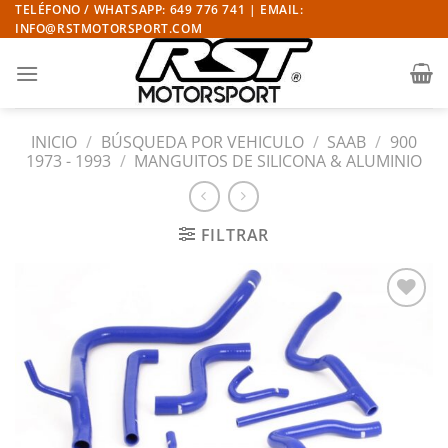
Saltar
TELÉFONO / WHATSAPP: 649 776 741 | EMAIL:
INFO@RSTMOTORSPORT.COM
al
contenido
INICIO
/
BÚSQUEDA POR VEHICULO
/
SAAB
/
900
1973 - 1993
/
MANGUITOS DE SILICONA & ALUMINIO
FILTRAR
Añadir
a la
lista
de
deseos