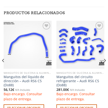
PRODUCTOS RELACIONADOS
Añadir
Añadir
a la
a la
lista de
lista de
deseos
deseos
MANGUITOS DE SILICONA & ALUMINIO
MANGUITOS DE SILICONA & ALUMINIO
Manguitos del líquido de
Manguitos del circuito
dirección – Audi RS6 C5
refrigerante – Audi RS6 C5
(Do88)
(Do88)
56,12
€
281,00
€
IVA Incluido
IVA Incluido
Bajo encargo. Consultar
Bajo encargo. Consultar
plazo de entrega.
plazo de entrega.
SELECCIONAR OPCIONES
SELECCIONAR OPCIONES