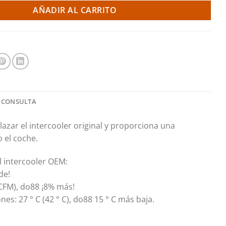
AÑADIR AL CARRITO
 CONSULTA
azar el intercooler original y proporciona una
 el coche.
l intercooler OEM:
de!
9CFM), do88 ¡8% más!
es: 27 ° C (42 ° C), do88 15 ° C más baja
.