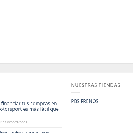
NUESTRAS TIENDAS
PBS FRENOS
 financiar tus compras en
otorsport es más fácil que
a
en
ios desactivados
Ahora
financiar