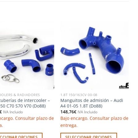
Añadir
Añadir
a la
a la
lista de
lista de
deseos
deseos
OOLERS & RADIADORES
1.8T 150/163CV 00-08
tuberías de intercooler –
Manguitos de admisión – Audi
850 C70 S70 V70 (Do88)
A4 01-05 1.8T (Do88)
€
148,76
€
IVA Incluido
IVA Incluido
ncargo. Consultar plazo de
Bajo encargo. Consultar plazo de
a.
entrega.
ECCIONAR OPCIONES
SELECCIONAR OPCIONES