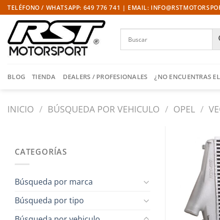
Saltar
TELÉFONO / WHATSAPP: 649 776 741 | EMAIL: INFO@RSTMOTORSP
al
contenido
BLOG
TIENDA
DEALERS / PROFESIONALES
¿NO ENCUENTRAS EL
INICIO
/
BÚSQUEDA POR VEHICULO
/
OPEL
/
VE
CATEGORÍAS
Búsqueda por marca
Búsqueda por tipo
Búsqueda por vehiculo