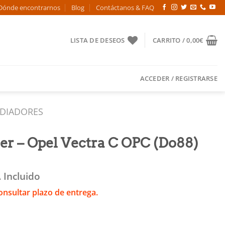
Dónde encontrarnos
Blog
Contáctanos & FAQ
LISTA DE DESEOS
CARRITO /
0,00
€
ACCEDER / REGISTRARSE
ADIADORES
ler – Opel Vectra C OPC (Do88)
 Incluido
onsultar plazo de entrega.
l Vectra C OPC (Do88) cantidad