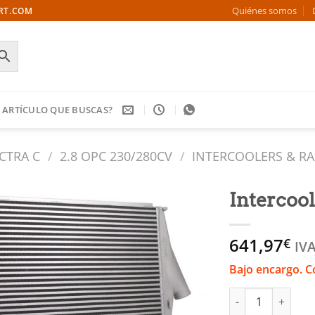
Quiénes somos
ORT.COM
 ARTÍCULO QUE BUSCAS?
CTRA C
/
2.8 OPC 230/280CV
/
INTERCOOLERS & R
Intercoo
Añadir
641,97
a la
€
IVA
lista
de
Bajo encargo. C
deseos
Intercooler - Ope