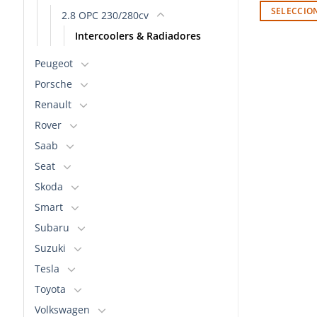
SELECCIO
2.8 OPC 230/280cv
Este
Este
producto
Intercoolers & Radiadores
producto
tiene
tiene
Peugeot
múltiples
múltiples
variantes.
Porsche
variantes.
Las
Renault
Las
opciones
Rover
opciones
se
se
Saab
pueden
pueden
elegir
Seat
elegir
en
Skoda
en
la
Smart
la
página
página
Subaru
de
de
producto
Suzuki
producto
Tesla
Toyota
Volkswagen