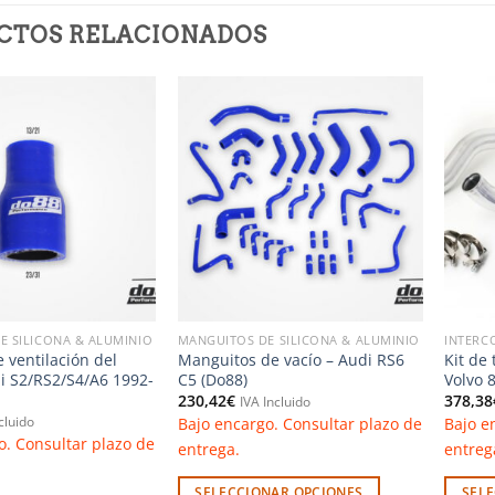
CTOS RELACIONADOS
Añadir
Añadir
a la
a la
lista de
lista de
deseos
deseos
E SILICONA & ALUMINIO
MANGUITOS DE SILICONA & ALUMINIO
INTERC
 ventilación del
Manguitos de vacío – Audi RS6
Kit de 
di S2/RS2/S4/A6 1992-
C5 (Do88)
Volvo 
230,42
€
378,38
IVA Incluido
Bajo encargo. Consultar plazo de
Bajo e
cluido
o. Consultar plazo de
entrega.
entreg
SELECCIONAR OPCIONES
SEL