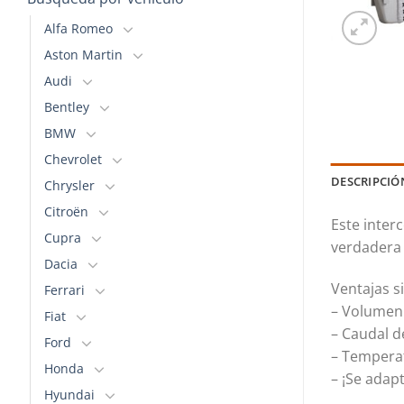
Alfa Romeo
Aston Martin
Audi
Bentley
BMW
Chevrolet
DESCRIPCIÓ
Chrysler
Citroën
Este inter
Cupra
verdadera 
Dacia
Ventajas s
Ferrari
– Volumen 
Fiat
– Caudal d
Ford
– Temperat
Honda
– ¡Se adapt
Hyundai