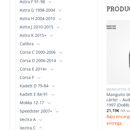
Astra F 91-98
PRODU
Astra G 1998-2004
Astra H 2004-2010
Astra J 2010-2015
Astra K 2015+
Añadir
Añadir
a la
a la
Calibra
lista de
lista de
deseos
deseos
Corsa C 2000-2006
Corsa D 2006-2014
Corsa E 2014+
Corsa F
Kadett D 79-84
CONA & ALUMINIO
1.8T 150/163CV 00-08
MANGUITOS D
Kadett E 84-91
rigerante –
Manguitos de intercooler – Audi
Manguito de
BiTurbo (Do88)
A4 01-05 1.8T 190cv (Do88)
cárter – Au
Mokka 12-17
1997 (Do88)
183,47
€
o
IVA Incluido
21,19
€
Speedster 2007+
nsultar plazo de
Bajo encargo. Consultar plazo de
IVA In
Bajo encarg
entrega.
Vectra A
entrega.
Vectra C
PCIONES
SELECCIONAR OPCIONES