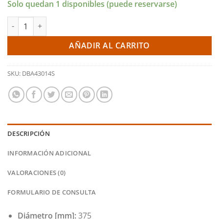
Solo quedan 1 disponibles (puede reservarse)
original
actual
era:
es:
Discos delanteros 4000 series T3 375x36mm - Audi A6/A7 3.0 TF
629,20€.
595,32€.
AÑADIR AL CARRITO
SKU:
DBA43014S
DESCRIPCIÓN
INFORMACIÓN ADICIONAL
VALORACIONES (0)
FORMULARIO DE CONSULTA
Diámetro [mm]:
375