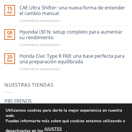
Ahora
financiar
CAE Ultra Shifter: una nueva forma de entender
15
tus
Abr
el cambio manual
compras
en
Comentarios desactivados
en
CAE
RST
Ultra
Hyundai i30 N: setup completo para aumentar
Motorsport
08
Shifter:
es
Abr
su rendimiento
una
más
en
Comentarios desactivados
nueva
fácil
Hyundai
forma
que
i30
Honda Civic Type R FK8: una base perfecta para
de
20
nunca
N:
entender
Mar
una preparación equilibrada
setup
el
en
Comentarios desactivados
completo
cambio
Honda
para
manual
Civic
aumentar
Type
NUESTRAS TIENDAS
su
R
rendimiento
FK8:
una
PBS FRENOS
base
perfecta
Utilizamos cookies para darte la mejor experiencia en nuestra
para
web.
una
Puedes informarte más sobre qué cookies estamos utilizando o
preparación
AJUSTES
equilibrada
desactivarlas en los
.