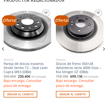
PRODUCTOS RELACIONADOS
¡Oferta!
¡Oferta!
Añadir
Añadir
a la
a la
lista de
lista de
deseos
deseos
FRENOS
FRENOS
Pareja de discos traseros
Discos de freno 350×28
Street Series T2 – Seat Leon
delanteros serie 4000 lisos –
Cupra MK3 (DBA)
Kia Stinger GT (DBA)
El
El
El
El
308,86
€
230,40
€
758,98
€
699,13
€
IVA Incluido
IVA Incluido
precio
precio
precio
precio
Bajo encargo. Consultar
Bajo encargo. Consultar
original
actual
original
actual
era:
es:
era:
es:
plazo de entrega.
plazo de entrega.
308,86€.
230,40€.
758,98€.
699,13€.
AÑADIR AL CARRITO
AÑADIR AL CARRITO