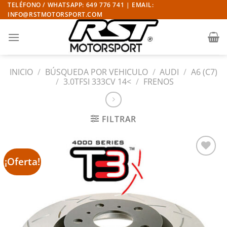
Saltar
TELÉFONO / WHATSAPP: 649 776 741 | EMAIL:
INFO@RSTMOTORSPORT.COM
al
contenido
INICIO
/
BÚSQUEDA POR VEHICULO
/
AUDI
/
A6 (C7)
/
3.0TFSI 333CV 14<
/
FRENOS
FILTRAR
¡Oferta!
Añadir
a la
lista
de
deseos