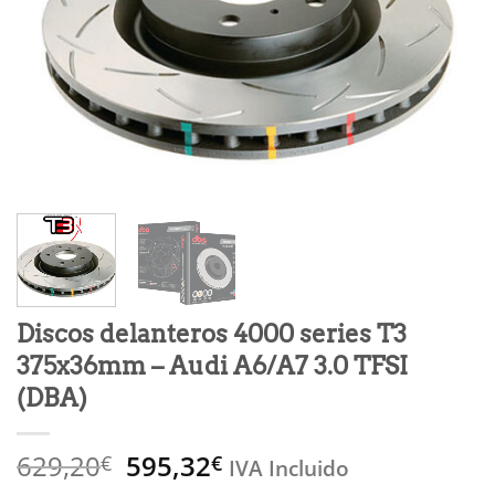
Discos delanteros 4000 series T3
375x36mm – Audi A6/A7 3.0 TFSI
(DBA)
El
El
629,20
595,32
€
€
IVA Incluido
precio
precio