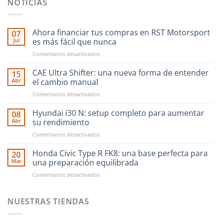
NOTICIAS
Ahora financiar tus compras en RST Motorsport
07
Jul
es más fácil que nunca
en
Comentarios desactivados
Ahora
financiar
CAE Ultra Shifter: una nueva forma de entender
15
tus
Abr
el cambio manual
compras
en
Comentarios desactivados
en
CAE
RST
Ultra
Hyundai i30 N: setup completo para aumentar
Motorsport
08
Shifter:
es
Abr
su rendimiento
una
más
en
Comentarios desactivados
nueva
fácil
Hyundai
forma
que
i30
Honda Civic Type R FK8: una base perfecta para
de
20
nunca
N:
entender
Mar
una preparación equilibrada
setup
el
en
Comentarios desactivados
completo
cambio
Honda
para
manual
Civic
aumentar
Type
NUESTRAS TIENDAS
su
R
rendimiento
FK8: