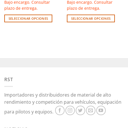
Bajo encargo. Consultar
Bajo encargo. Consultar
plazo de entrega.
plazo de entrega.
SELECCIONAR OPCIONES
SELECCIONAR OPCIONES
Este
Este
producto
producto
tiene
tiene
múltiples
múltiples
variantes.
variantes.
Las
Las
opciones
opciones
se
se
pueden
pueden
RST
elegir
elegir
en
en
la
la
Importadores y distribuidores de material de alto
página
página
rendimiento y competición para vehículos, equipación
de
de
producto
producto
para pilotos y equipos.