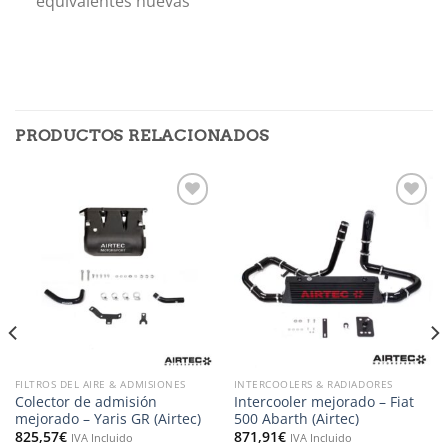
equivalentes nuevas
PRODUCTOS RELACIONADOS
Añadir
Añadir
a la
a la
lista de
lista de
deseos
deseos
FILTROS DEL AIRE & ADMISIONES
INTERCOOLERS & RADIADORES
Colector de admisión
Intercooler mejorado – Fiat
mejorado – Yaris GR (Airtec)
500 Abarth (Airtec)
825,57
€
871,91
€
IVA Incluido
IVA Incluido