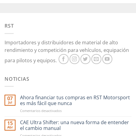
opciones
opciones
se
se
pueden
pueden
RST
elegir
elegir
en
en
la
la
Importadores y distribuidores de material de alto
página
página
rendimiento y competición para vehículos, equipación
de
de
producto
producto
para pilotos y equipos.
NOTICIAS
Ahora financiar tus compras en RST Motorsport
07
Jul
es más fácil que nunca
en
Comentarios desactivados
Ahora
financiar
CAE Ultra Shifter: una nueva forma de entender
15
tus
Abr
el cambio manual
compras
en
Comentarios desactivados