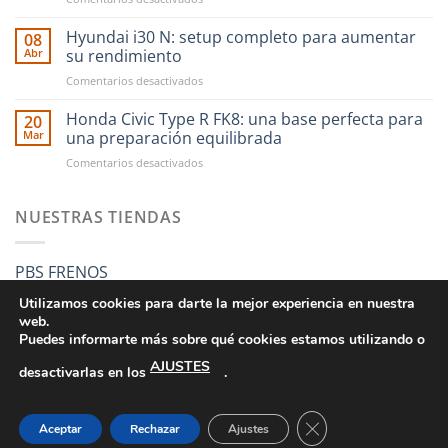
en
CAE
RST
Ultra
Hyundai i30 N: setup completo para aumentar
Motorsport
08
Shifter:
es
Abr
su rendimiento
una
más
en
Comentarios desactivados
nueva
fácil
Hyundai
forma
que
i30
Honda Civic Type R FK8: una base perfecta para
de
20
nunca
N:
entender
Mar
una preparación equilibrada
setup
el
en
Comentarios desactivados
completo
cambio
Honda
para
manual
Civic
aumentar
Type
NUESTRAS TIENDAS
su
R
rendimiento
FK8:
una
PBS FRENOS
base
perfecta
Utilizamos cookies para darte la mejor experiencia en nuestra
para
web.
una
Puedes informarte más sobre qué cookies estamos utilizando o
preparación
AJUSTES
equilibrada
desactivarlas en los
.
CONDICIONES GENERALES DE VENTA
POLÍTICA DE PRIVACIDAD
POLÍTICA DE COOKIES
SUS DATOS SEGUROS
CERRAR EL BANNE
Aceptar
Rechazar
Ajustes
Copyright 2026 ©
RST MOTORSPORT