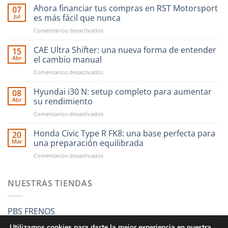
Ahora financiar tus compras en RST Motorsport
07
Jul
es más fácil que nunca
en
Comentarios desactivados
Ahora
financiar
CAE Ultra Shifter: una nueva forma de entender
15
tus
Abr
el cambio manual
compras
en
Comentarios desactivados
en
CAE
RST
Ultra
Hyundai i30 N: setup completo para aumentar
Motorsport
08
Shifter:
es
Abr
su rendimiento
una
más
en
Comentarios desactivados
nueva
fácil
Hyundai
forma
que
i30
Honda Civic Type R FK8: una base perfecta para
de
20
nunca
N:
entender
Mar
una preparación equilibrada
setup
el
en
Comentarios desactivados
completo
cambio
Honda
para
manual
Civic
aumentar
Type
NUESTRAS TIENDAS
su
R
rendimiento
FK8:
una
PBS FRENOS
base
perfecta
Utilizamos cookies para darte la mejor experiencia en nuestra