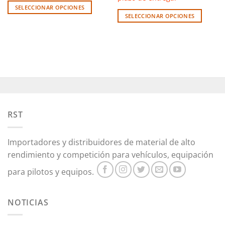
SELECCIONAR OPCIONES
SELECCIONAR OPCIONES
Este
Este
producto
producto
tiene
tiene
múltiples
múltiples
variantes.
variantes.
Las
Las
opciones
opciones
se
se
pueden
pueden
RST
elegir
elegir
en
en
la
Importadores y distribuidores de material de alto
la
página
rendimiento y competición para vehículos, equipación
página
de
de
producto
para pilotos y equipos.
producto
NOTICIAS