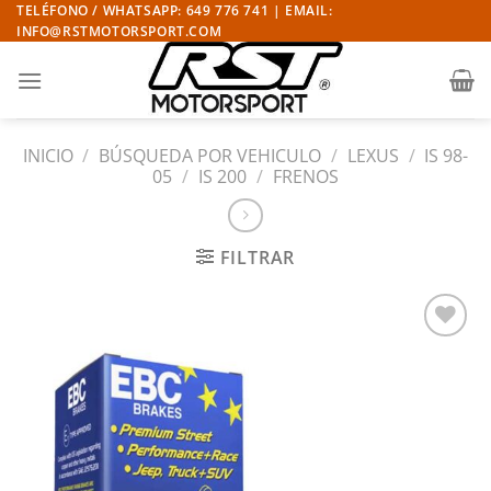
Saltar
TELÉFONO / WHATSAPP: 649 776 741 | EMAIL:
INFO@RSTMOTORSPORT.COM
al
contenido
INICIO
/
BÚSQUEDA POR VEHICULO
/
LEXUS
/
IS 98-
05
/
IS 200
/
FRENOS
FILTRAR
Añadir
a la
lista
de
deseos