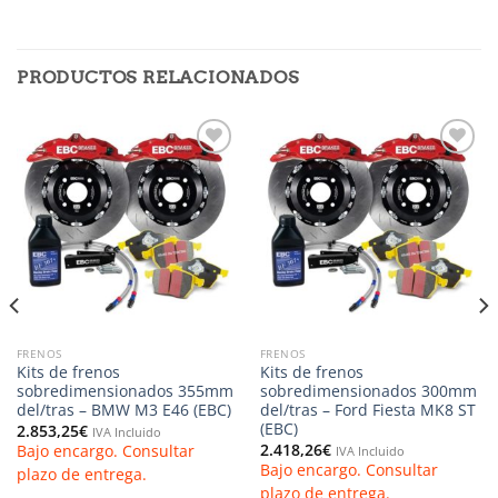
PRODUCTOS RELACIONADOS
Añadir
Añadir
a la
a la
lista de
lista de
deseos
deseos
FRENOS
FRENOS
Kits de frenos
Kits de frenos
sobredimensionados 355mm
sobredimensionados 300mm
del/tras – BMW M3 E46 (EBC)
del/tras – Ford Fiesta MK8 ST
(EBC)
2.853,25
€
IVA Incluido
2.418,26
€
Bajo encargo. Consultar
IVA Incluido
Bajo encargo. Consultar
plazo de entrega.
plazo de entrega.