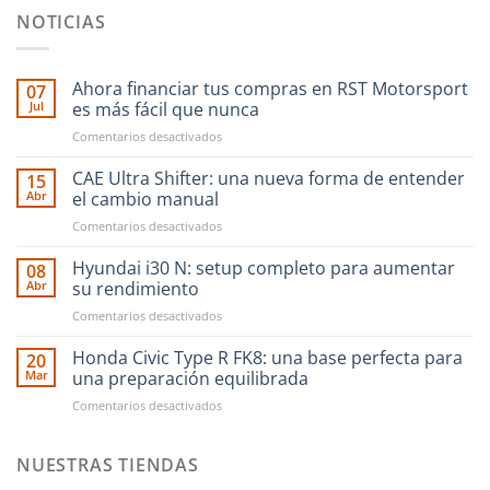
NOTICIAS
Ahora financiar tus compras en RST Motorsport
07
Jul
es más fácil que nunca
en
Comentarios desactivados
Ahora
financiar
CAE Ultra Shifter: una nueva forma de entender
15
tus
Abr
el cambio manual
compras
en
Comentarios desactivados
en
CAE
RST
Ultra
Hyundai i30 N: setup completo para aumentar
Motorsport
08
Shifter:
es
Abr
su rendimiento
una
más
en
Comentarios desactivados
nueva
fácil
Hyundai
forma
que
i30
Honda Civic Type R FK8: una base perfecta para
de
20
nunca
N:
entender
Mar
una preparación equilibrada
setup
el
en
Comentarios desactivados
completo
cambio
Honda
para
manual
Civic
aumentar
Type
NUESTRAS TIENDAS
su
R
rendimiento