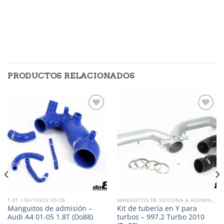
PRODUCTOS RELACIONADOS
Añadir
Añadir
a la
a la
lista de
lista de
deseos
deseos
1.8T 150/163CV 00-08
MANGUITOS DE SILICONA & ALUMINIO
Manguitos de admisión –
Kit de tubería en Y para
Audi A4 01-05 1.8T (Do88)
turbos – 997.2 Turbo 2010