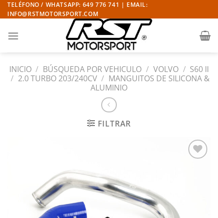
Saltar
TELÉFONO / WHATSAPP: 649 776 741 | EMAIL:
INFO@RSTMOTORSPORT.COM
al
contenido
INICIO
/
BÚSQUEDA POR VEHICULO
/
VOLVO
/
S60 II
/
2.0 TURBO 203/240CV
/
MANGUITOS DE SILICONA &
ALUMINIO
FILTRAR
Añadir
a la
lista
de
deseos