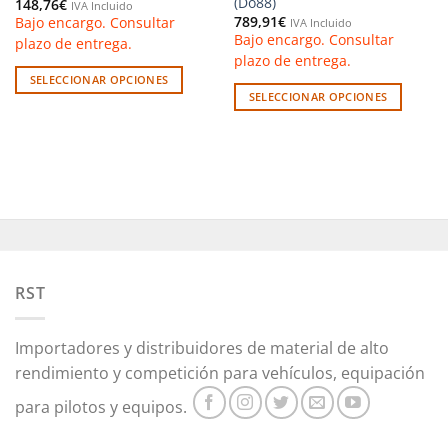
(Do88)
148,76
€
IVA Incluido
789,91
€
Bajo encargo. Consultar
IVA Incluido
Bajo encargo. Consultar
plazo de entrega.
plazo de entrega.
SELECCIONAR OPCIONES
SELECCIONAR OPCIONES
Este
Este
producto
producto
tiene
tiene
múltiples
múltiples
variantes.
variantes.
Las
Las
opciones
opciones
se
se
pueden
pueden
RST
elegir
elegir
en
en
la
Importadores y distribuidores de material de alto
la
página
rendimiento y competición para vehículos, equipación
página
de
de
producto
para pilotos y equipos.
producto