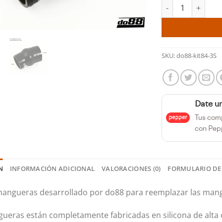
Manguito de salid
SKU:
do88-kit84-3S
Date u
Tus com
con Pep
N
INFORMACIÓN ADICIONAL
VALORACIONES (0)
FORMULARIO DE
mangueras desarrollado por do88 para reemplazar las mang
ueras están completamente fabricadas en silicona de alta c