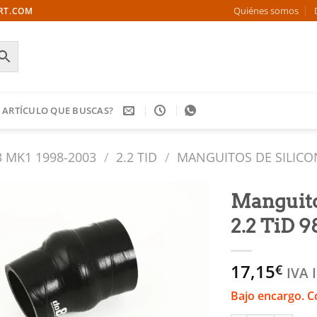
Quiénes somos
ORT.COM
 ARTÍCULO QUE BUSCAS?
3 MK1 1998-2003
/
2.2 TID
/
MANGUITOS DE SILICO
Manguito 
2.2 TiD 9
Añadir
a la
lista
17,15
€
de
IVA 
deseos
Bajo encargo. C