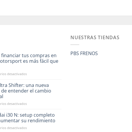
NUESTRAS TIENDAS
PBS FRENOS
 financiar tus compras en
otorsport es más fácil que
a
en
ios desactivados
Ahora
financiar
tra Shifter: una nueva
tus
 de entender el cambio
compras
al
en
en
ios desactivados
RST
CAE
Motorsport
Ultra
es
ai i30 N: setup completo
Shifter:
más
aumentar su rendimiento
una
fácil
en
ios desactivados
nueva
que