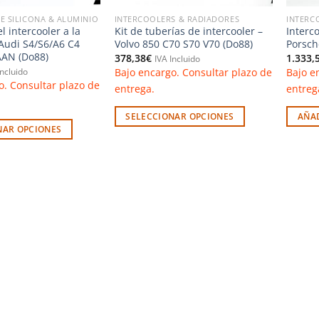
E SILICONA & ALUMINIO
INTERCOOLERS & RADIADORES
INTERC
 intercooler a la
Kit de tuberías de intercooler –
Interc
Audi S4/S6/A6 C4
Volvo 850 C70 S70 V70 (Do88)
Porsch
AAN (Do88)
378,38
€
1.333,
IVA Incluido
Bajo encargo. Consultar plazo de
Bajo e
Incluido
o. Consultar plazo de
entrega.
entreg
SELECCIONAR OPCIONES
AÑAD
NAR OPCIONES
Este
producto
tiene
múltiples
variantes.
Las
opciones
se
pueden
elegir
en
la