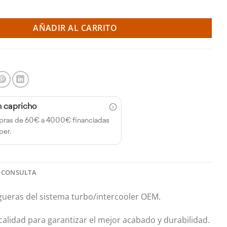
a del turbo – Saab 9-3 2.2 TiD 98-02 (do88) cantidad
AÑADIR AL CARRITO
n capricho
pras de 60€ a 4000€ financiadas
per.
 CONSULTA
ueras del sistema turbo/intercooler OEM.
alidad para garantizar el mejor acabado y durabilidad.