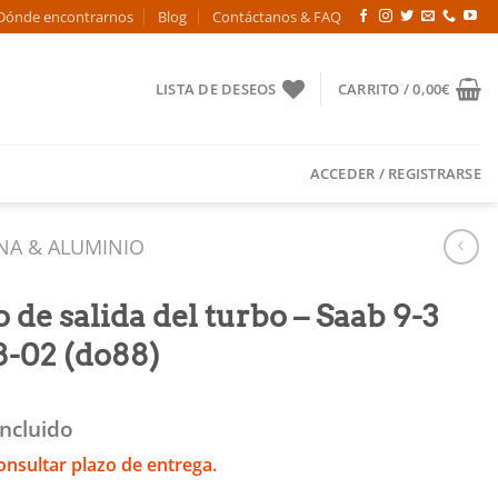
Dónde encontrarnos
Blog
Contáctanos & FAQ
LISTA DE DESEOS
CARRITO /
0,00
€
ACCEDER / REGISTRARSE
NA & ALUMINIO
de salida del turbo – Saab 9-3
8-02 (do88)
Incluido
onsultar plazo de entrega.