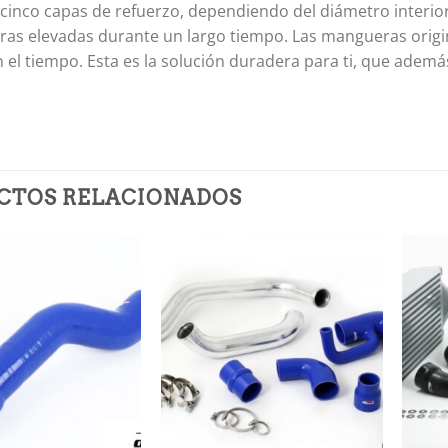
 cinco capas de refuerzo, dependiendo del diámetro interio
as elevadas durante un largo tiempo. Las mangueras origi
n el tiempo. Esta es la solución duradera para ti, que ademá
CTOS RELACIONADOS
Añadir
Añadir
a la
a la
lista de
lista de
deseos
deseos