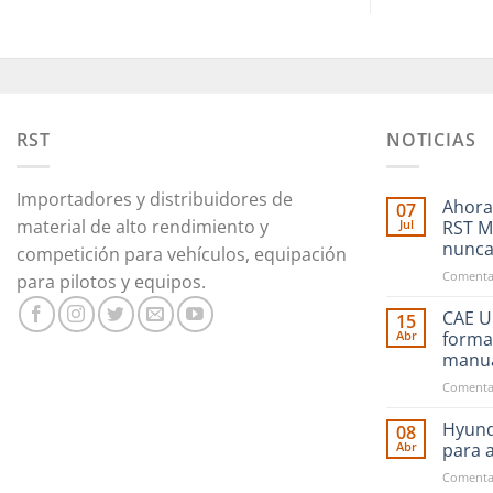
RST
NOTICIAS
Importadores y distribuidores de
Ahora
07
material de alto rendimiento y
Jul
RST M
nunc
competición para vehículos, equipación
Comentar
para pilotos y equipos.
CAE Ul
15
Abr
forma
manu
Comentar
Hyund
08
Abr
para 
Comentar