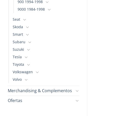
900 1994-1998
la
la
página
página
9000 1984-1998
de
de
Seat
producto
producto
Skoda
Smart
Subaru
Suzuki
Tesla
Toyota
Volkswagen
Volvo
Merchandising & Complementos
Ofertas