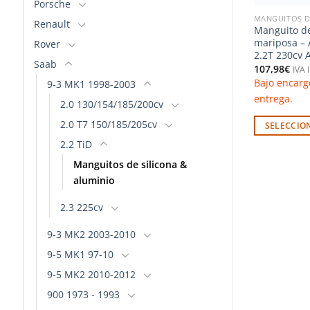
Porsche
ADIADORES
MANGUITOS DE SILICONA & ALUMINIO
MANGUITOS D
Renault
ooler y
Manguitos del circuito
Manguito del
o 850 C70 S70
refrigerante – Audi RS6 C5
mariposa – 
Rover
(Do88)
2.2T 230cv 
Saab
281,00
€
107,98
€
o
IVA Incluido
IVA 
nsultar plazo de
Bajo encargo. Consultar plazo de
Bajo encarg
9-3 MK1 1998-2003
entrega.
entrega.
2.0 130/154/185/200cv
2.0 T7 150/185/205cv
PCIONES
SELECCIONAR OPCIONES
SELECCIO
Este
Este
2.2 TiD
producto
producto
Manguitos de silicona &
tiene
tiene
aluminio
múltiples
múltiples
variantes.
variantes.
2.3 225cv
Las
Las
9-3 MK2 2003-2010
opciones
opciones
9-5 MK1 97-10
se
se
pueden
pueden
9-5 MK2 2010-2012
elegir
elegir
900 1973 - 1993
en
en