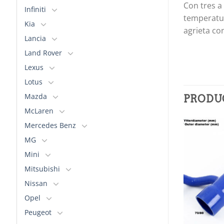
Con tres a
Infiniti
temperatur
Kia
agrieta co
Lancia
Land Rover
Lexus
Lotus
Mazda
PRODU
McLaren
Mercedes Benz
MG
Añadir
Añadir
a la
a la
Mini
lista de
lista de
deseos
deseos
Mitsubishi
Nissan
Opel
Peugeot