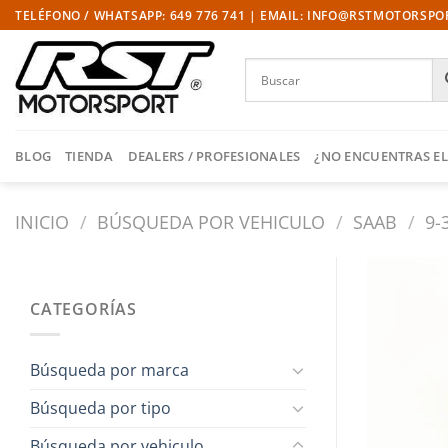
Saltar
TELÉFONO / WHATSAPP: 649 776 741 | EMAIL: INFO@RSTMOTORSP
al
contenido
BLOG
TIENDA
DEALERS / PROFESIONALES
¿NO ENCUENTRAS EL
INICIO
/
BÚSQUEDA POR VEHICULO
/
SAAB
/
9-
CATEGORÍAS
Búsqueda por marca
Búsqueda por tipo
Búsqueda por vehiculo