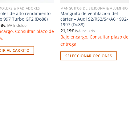
OOLERS & RADIADORES
MANGUITOS DE SILICONA & ALUMINIO
ooler de alto rendimiento –
Manguito de ventilación del
e 997 Turbo GT2 (Do88)
cárter – Audi S2/RS2/S4/A6 1992-
1997 (Do88)
58
€
IVA Incluido
21,19
€
ncargo. Consultar plazo de
IVA Incluido
Bajo encargo. Consultar plazo de
a.
entrega.
IR AL CARRITO
SELECCIONAR OPCIONES
Este
producto
tiene
múltiples
variantes.
Las
opciones
se
pueden
elegir
en