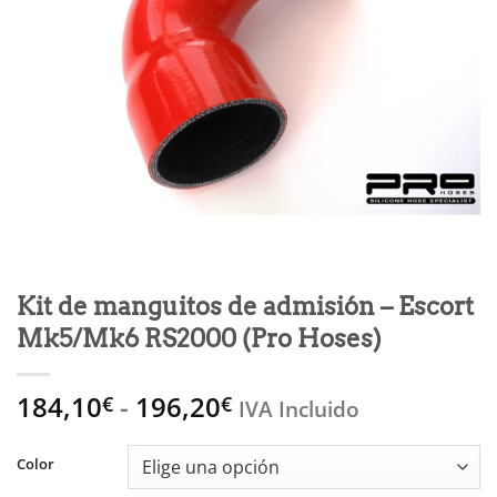
Kit de manguitos de admisión – Escort
Mk5/Mk6 RS2000 (Pro Hoses)
Rango
184,10
-
196,20
€
€
IVA Incluido
de
precios:
Color
desde