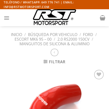
Saltar
TELÉFONO / WHATSAPP: 649 776 741 | EMAIL:
INFO@RSTMOTORSPORT.COM
al
contenido
INICIO
/
BÚSQUEDA POR VEHICULO
/
FORD
/
ESCORT MK6 95 – 00
/
2.0 RS2000 150CV
/
MANGUITOS DE SILICONA & ALUMINIO
FILTRAR
Añadir
a la
lista
de
deseos