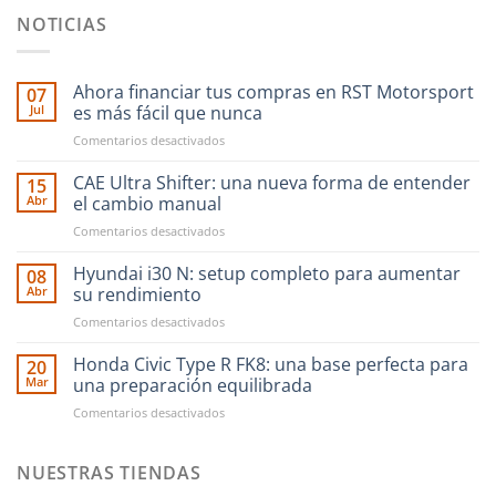
NOTICIAS
Ahora financiar tus compras en RST Motorsport
07
Jul
es más fácil que nunca
en
Comentarios desactivados
Ahora
financiar
CAE Ultra Shifter: una nueva forma de entender
15
tus
Abr
el cambio manual
compras
en
Comentarios desactivados
en
CAE
RST
Ultra
Hyundai i30 N: setup completo para aumentar
Motorsport
08
Shifter:
es
Abr
su rendimiento
una
más
en
Comentarios desactivados
nueva
fácil
Hyundai
forma
que
i30
Honda Civic Type R FK8: una base perfecta para
de
20
nunca
N:
entender
Mar
una preparación equilibrada
setup
el
en
Comentarios desactivados
completo
cambio
Honda
para
manual
Civic
aumentar
Type
NUESTRAS TIENDAS
su
R
rendimiento