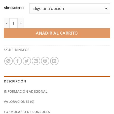
184,10€
Abrazaderas
hasta
196,20€
Kit de manguitos de admisión - Escort Mk5/Mk6 RS2000 (Pro Ho
AÑADIR AL CARRITO
SKU:
PH/INDFO2
DESCRIPCIÓN
INFORMACIÓN ADICIONAL
VALORACIONES (0)
FORMULARIO DE CONSULTA