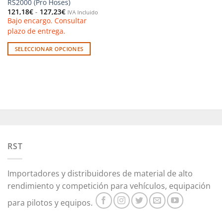
RS2000 (Pro Hoses)
Rango
121,18
€
-
127,23
€
IVA Incluido
de
Bajo encargo. Consultar
precios:
desde
plazo de entrega.
121,18€
hasta
127,23€
SELECCIONAR OPCIONES
Este
producto
tiene
múltiples
variantes.
Las
opciones
se
pueden
RST
elegir
en
Importadores y distribuidores de material de alto
la
rendimiento y competición para vehículos, equipación
página
de
para pilotos y equipos.
producto