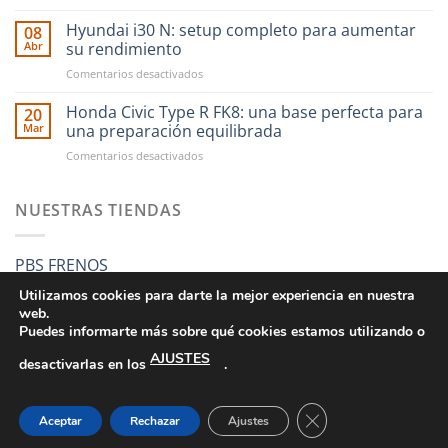
CAE
RST
Ultra
Hyundai i30 N: setup completo para aumentar
Motorsport
08
Shifter:
es
Abr
su rendimiento
una
más
en
Comentarios desactivados
nueva
fácil
Hyundai
forma
que
i30
Honda Civic Type R FK8: una base perfecta para
de
20
nunca
N:
entender
Mar
una preparación equilibrada
setup
el
en
Comentarios desactivados
completo
cambio
Honda
para
manual
Civic
aumentar
Type
NUESTRAS TIENDAS
su
R
rendimiento
FK8:
una
PBS FRENOS
base
perfecta
Utilizamos cookies para darte la mejor experiencia en nuestra
para
web.
una
Puedes informarte más sobre qué cookies estamos utilizando o
preparación
AJUSTES
equilibrada
desactivarlas en los
.
CONDICIONES GENERALES DE VENTA
POLÍTICA DE PRIVACIDAD
POLÍTICA DE COOKIES
SUS DATOS SEGUROS
CERRAR EL BANNE
Aceptar
Rechazar
Ajustes
Copyright 2026 ©
RST MOTORSPORT