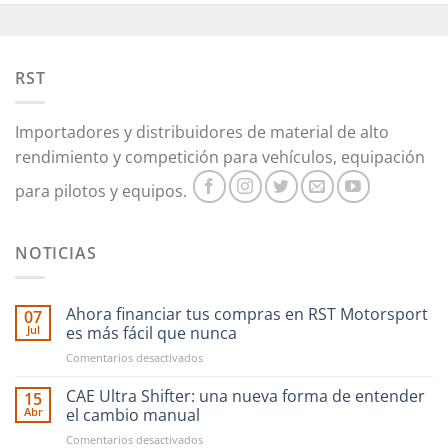
Las
opciones
opciones
se
se
pueden
pueden
RST
elegir
elegir
en
en
la
Importadores y distribuidores de material de alto
la
página
rendimiento y competición para vehículos, equipación
página
de
de
producto
para pilotos y equipos.
producto
NOTICIAS
Ahora financiar tus compras en RST Motorsport
07
Jul
es más fácil que nunca
en
Comentarios desactivados
Ahora
financiar
CAE Ultra Shifter: una nueva forma de entender
15
tus
Abr
el cambio manual
compras
en
Comentarios desactivados
en