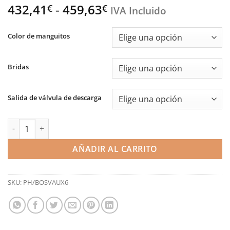
Rango
432,41
-
459,63
€
€
IVA Incluido
de
precios:
Color de manguitos
desde
432,41€
Bridas
hasta
459,63€
Salida de válvula de descarga
Kit de mangueras del intercooler - Astra H OPC (Pro Hoses) can
AÑADIR AL CARRITO
SKU:
PH/BOSVAUX6