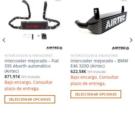
Añadir
Añadir
a la
a la
lista de
lista de
deseos
deseos
INTERCOOLERS & RADIADORES
INTERCOOLERS & RADIADORES
Intercooler mejorado – Fiat
Intercooler mejorado – BMW
595 Abarth automático
E46 320D (Airtec)
(Airtec)
622,58
€
IVA Incluido
871,91
€
Bajo encargo. Consultar
IVA Incluido
Bajo encargo. Consultar
plazo de entrega.
plazo de entrega.
SELECCIONAR OPCIONES
SELECCIONAR OPCIONES
Este
Este
producto
producto
tiene
tiene
múltiples
múltiples
variantes.
variantes.
Las