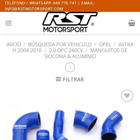
Saltar
TELÉFONO / WHATSAPP: 649 776 741 | EMAIL:
INFO@RSTMOTORSPORT.COM
al
contenido
INICIO
/
BÚSQUEDA POR VEHICULO
/
OPEL
/
ASTRA
H 2004-2010
/
2.0 OPC 240CV
/
MANGUITOS DE
SILICONA & ALUMINIO
FILTRAR
Añadir
a la
lista
de
deseos