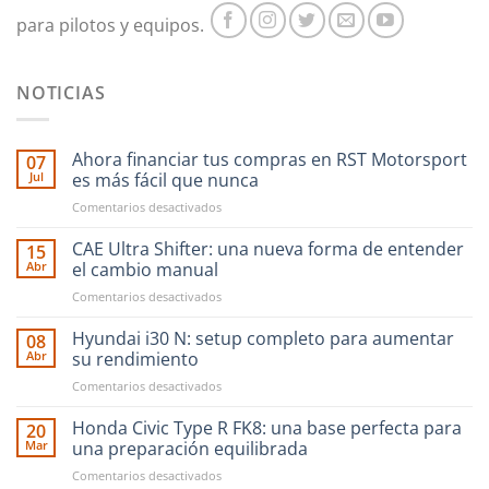
producto
producto
para pilotos y equipos.
NOTICIAS
Ahora financiar tus compras en RST Motorsport
07
Jul
es más fácil que nunca
en
Comentarios desactivados
Ahora
financiar
CAE Ultra Shifter: una nueva forma de entender
15
tus
Abr
el cambio manual
compras
en
Comentarios desactivados
en
CAE
RST
Ultra
Hyundai i30 N: setup completo para aumentar
Motorsport
08
Shifter:
es
Abr
su rendimiento
una
más
en
Comentarios desactivados
nueva
fácil
Hyundai
forma
que
i30
Honda Civic Type R FK8: una base perfecta para
de
20
nunca
N:
entender
Mar
una preparación equilibrada
setup
el
en
Comentarios desactivados
completo
cambio