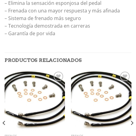
– Elimina la sensación esponjosa del pedal
– Frenada con una mayor respuesta y más afinada
– Sistema de frenado más seguro
– Tecnología demostrada en carreras
– Garantía de por vida
PRODUCTOS RELACIONADOS
Añadir
Añadir
a la
a la
lista de
lista de
deseos
deseos
FRENOS
FRENOS