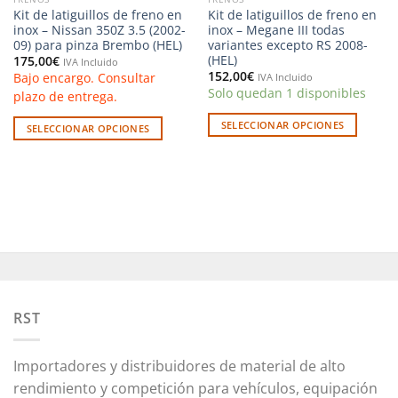
Kit de latiguillos de freno en
Kit de latiguillos de freno en
inox – Nissan 350Z 3.5 (2002-
inox – Megane III todas
09) para pinza Brembo (HEL)
variantes excepto RS 2008-
(HEL)
175,00
€
IVA Incluido
152,00
€
Bajo encargo. Consultar
IVA Incluido
Solo quedan 1 disponibles
plazo de entrega.
SELECCIONAR OPCIONES
SELECCIONAR OPCIONES
Este
Este
producto
producto
tiene
tiene
múltiples
múltiples
variantes.
variantes.
Las
Las
opciones
opciones
se
se
pueden
pueden
elegir
RST
elegir
en
en
la
la
Importadores y distribuidores de material de alto
página
página
rendimiento y competición para vehículos, equipación
de
de