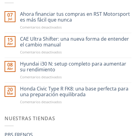
Ahora financiar tus compras en RST Motorsport
07
Jul
es más fácil que nunca
en
Comentarios desactivados
Ahora
financiar
CAE Ultra Shifter: una nueva forma de entender
15
tus
Abr
el cambio manual
compras
en
Comentarios desactivados
en
CAE
RST
Ultra
Hyundai i30 N: setup completo para aumentar
Motorsport
08
Shifter:
es
Abr
su rendimiento
una
más
en
Comentarios desactivados
nueva
fácil
Hyundai
forma
que
i30
Honda Civic Type R FK8: una base perfecta para
de
20
nunca
N:
entender
Mar
una preparación equilibrada
setup
el
en
Comentarios desactivados
completo
cambio
Honda
para
manual
Civic
aumentar
Type
NUESTRAS TIENDAS
su
R
rendimiento
FK8:
una
PBS FRENOS