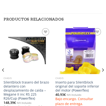
PRODUCTOS RELACIONADOS
Añadir
Añadir
a la
a la
lista de
lista de
deseos
deseos
CHASIS
CHASIS
Silentblock trasero del brazo
Inserto para Silentblock
delantero con
original del soporte inferior
desplazamiento de caída –
del motor (Powerflex)
Megane II inc RS 225
40,93
€
IVA Incluido
R26/Cup (Powerflex)
Bajo encargo. Consultar
148,39
€
IVA Incluido
plazo de entrega.