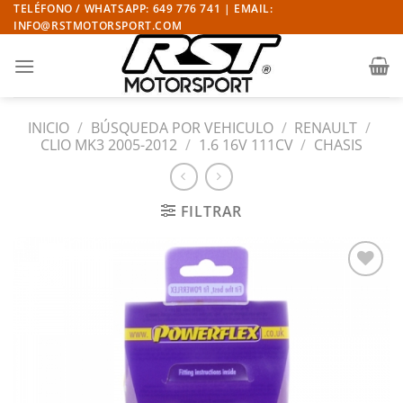
Saltar
TELÉFONO / WHATSAPP: 649 776 741 | EMAIL:
INFO@RSTMOTORSPORT.COM
al
contenido
INICIO
/
BÚSQUEDA POR VEHICULO
/
RENAULT
/
CLIO MK3 2005-2012
/
1.6 16V 111CV
/
CHASIS
FILTRAR
Añadir
a la
lista
de
deseos