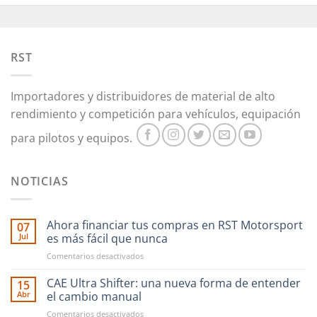
RST
Importadores y distribuidores de material de alto
rendimiento y competición para vehículos, equipación
para pilotos y equipos.
NOTICIAS
Ahora financiar tus compras en RST Motorsport
07
Jul
es más fácil que nunca
en
Comentarios desactivados
Ahora
financiar
CAE Ultra Shifter: una nueva forma de entender
15
tus
Abr
el cambio manual
compras
en
Comentarios desactivados
en