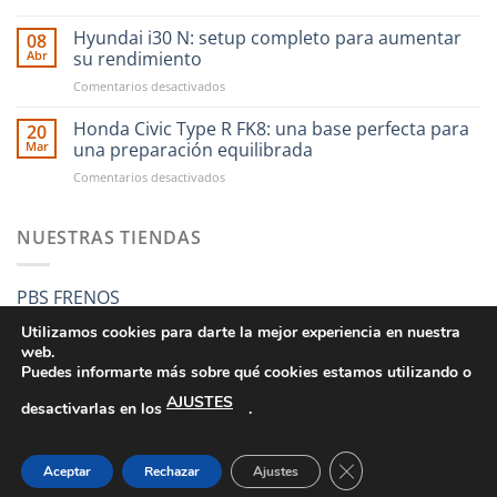
CAE
RST
Ultra
Hyundai i30 N: setup completo para aumentar
Motorsport
08
Shifter:
es
Abr
su rendimiento
una
más
en
Comentarios desactivados
nueva
fácil
Hyundai
forma
que
i30
Honda Civic Type R FK8: una base perfecta para
de
20
nunca
N:
entender
Mar
una preparación equilibrada
setup
el
en
Comentarios desactivados
completo
cambio
Honda
para
manual
Civic
aumentar
Type
NUESTRAS TIENDAS
su
R
rendimiento
FK8:
una
PBS FRENOS
base
perfecta
Utilizamos cookies para darte la mejor experiencia en nuestra
para
web.
una
Puedes informarte más sobre qué cookies estamos utilizando o
preparación
AJUSTES
equilibrada
desactivarlas en los
.
CONDICIONES GENERALES DE VENTA
POLÍTICA DE PRIVACIDAD
POLÍTICA DE COOKIES
SUS DATOS SEGUROS
CERRAR EL BANNE
Aceptar
Rechazar
Ajustes
Copyright 2026 ©
RST MOTORSPORT