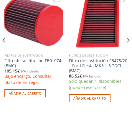
Añadir
Añadir
a la
a la
lista de
lista de
deseos
deseos
FILTROS DE SUSTITUCIÓN
FILTROS DE SUSTITUCIÓN
Filtro de sustitución FB01074
Filtro de sustitución FB475/20
(BMC)
– Ford Fiesta MK5 1.6 TDCI
(BMC)
105,15
€
IVA Incluido
86,52
€
Bajo encargo. Consultar
IVA Incluido
Solo quedan 1 disponibles
plazo de entrega.
(puede reservarse)
AÑADIR AL CARRITO
AÑADIR AL CARRITO