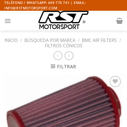
Saltar
TELÉFONO / WHATSAPP: 649 776 741 | EMAIL:
INFO@RSTMOTORSPORT.COM
al
contenido
INICIO
/
BÚSQUEDA POR MARCA
/
BMC AIR FILTERS
/
FILTROS CÓNICOS
FILTRAR
Añadir
a la
lista
de
deseos