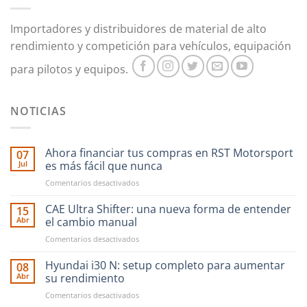
Importadores y distribuidores de material de alto
rendimiento y competición para vehículos, equipación
para pilotos y equipos.
NOTICIAS
Ahora financiar tus compras en RST Motorsport
07
Jul
es más fácil que nunca
en
Comentarios desactivados
Ahora
financiar
CAE Ultra Shifter: una nueva forma de entender
15
tus
Abr
el cambio manual
compras
en
Comentarios desactivados
en
CAE
RST
Ultra
Hyundai i30 N: setup completo para aumentar
Motorsport
08
Shifter:
es
Abr
su rendimiento
una
más
en
Comentarios desactivados
nueva
fácil
Hyundai