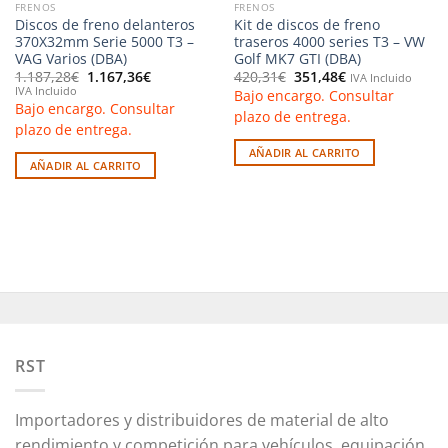
FRENOS
FRENOS
Discos de freno delanteros
Kit de discos de freno
370X32mm Serie 5000 T3 –
traseros 4000 series T3 – VW
VAG Varios (DBA)
Golf MK7 GTI (DBA)
El
El
El
El
1.187,28
€
1.167,36
€
420,31
€
351,48
€
IVA Incluido
precio
precio
precio
precio
IVA Incluido
Bajo encargo. Consultar
original
actual
original
actual
Bajo encargo. Consultar
era:
es:
era:
es:
plazo de entrega.
1.187,28€.
1.167,36€.
420,31€.
351,48€.
plazo de entrega.
AÑADIR AL CARRITO
AÑADIR AL CARRITO
RST
Importadores y distribuidores de material de alto
rendimiento y competición para vehículos, equipación