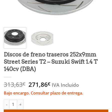
Discos de freno traseros 252x9mm
Street Series T2 – Suzuki Swift 1.4 T
140cv (DBA)
El
El
313,63
271,86
€
€
IVA Incluido
precio
precio
Bajo encargo. Consultar plazo de entrega.
original
actual
era:
es:
Discos de freno traseros 252x9mm Street Series T2 - Suzuki Swif
313,63€.
271,86€.