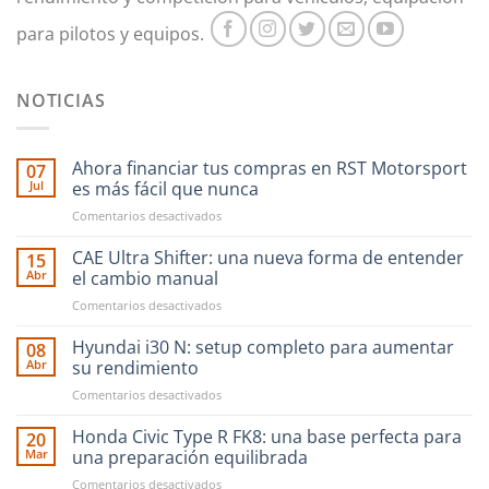
para pilotos y equipos.
NOTICIAS
Ahora financiar tus compras en RST Motorsport
07
Jul
es más fácil que nunca
en
Comentarios desactivados
Ahora
financiar
CAE Ultra Shifter: una nueva forma de entender
15
tus
Abr
el cambio manual
compras
en
Comentarios desactivados
en
CAE
RST
Ultra
Hyundai i30 N: setup completo para aumentar
Motorsport
08
Shifter:
es
Abr
su rendimiento
una
más
en
Comentarios desactivados
nueva
fácil
Hyundai
forma
que
i30
Honda Civic Type R FK8: una base perfecta para
de
20
nunca
N:
entender
Mar
una preparación equilibrada
setup
el
en
Comentarios desactivados
completo