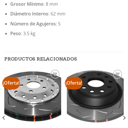
Grosor Mínimo
: 8 mm
Diámetro Interno
: 62 mm
Número de Agujeros
: 5
Peso
: 3.5 kg
PRODUCTOS RELACIONADOS
¡Oferta!
¡Oferta!
Añadir
Añadir
a la
a la
lista de
lista de
deseos
deseos