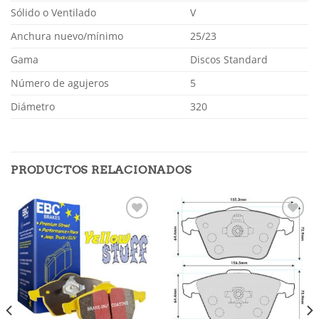
Sólido o Ventilado
V
Anchura nuevo/mínimo
25/23
Gama
Discos Standard
Número de agujeros
5
Diámetro
320
PRODUCTOS RELACIONADOS
Añadir
Añadir
a la
a la
lista de
lista de
deseos
deseos