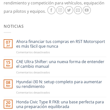
rendimiento y competición para vehículos, equipación
para pilotos y equipos.
NOTICIAS
Ahora financiar tus compras en RST Motorsport
07
Jul
es más fácil que nunca
en
Comentarios desactivados
Ahora
financiar
CAE Ultra Shifter: una nueva forma de entender
15
tus
Abr
el cambio manual
compras
en
Comentarios desactivados
en
CAE
RST
Ultra
Hyundai i30 N: setup completo para aumentar
Motorsport
08
Shifter:
es
Abr
su rendimiento
una
más
en
Comentarios desactivados
nueva
fácil
Hyundai
forma
que
i30
Honda Civic Type R FK8: una base perfecta para
de
20
nunca
N:
entender
Mar
una preparación equilibrada
setup
el