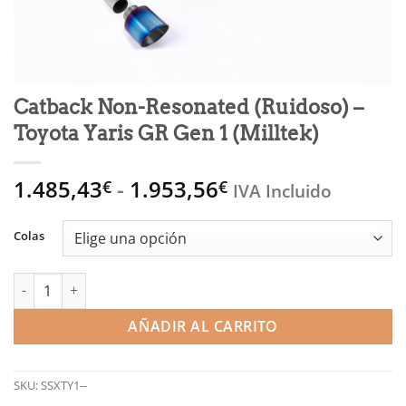
Catback Non-Resonated (Ruidoso) –
Toyota Yaris GR Gen 1 (Milltek)
Rango
1.485,43
-
1.953,56
€
€
IVA Incluido
de
precios:
Colas
desde
1.485,43€
Catback Non-Resonated (Ruidoso) - Toyota Yaris GR Gen 1 (Mill
hasta
1.953,56€
AÑADIR AL CARRITO
SKU:
SSXTY1--