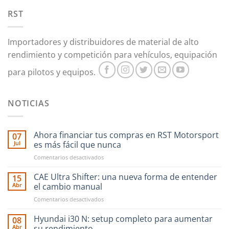
RST
Importadores y distribuidores de material de alto
rendimiento y competición para vehículos, equipación
para pilotos y equipos.
NOTICIAS
Ahora financiar tus compras en RST Motorsport
07
Jul
es más fácil que nunca
en
Comentarios desactivados
Ahora
financiar
CAE Ultra Shifter: una nueva forma de entender
15
tus
Abr
el cambio manual
compras
en
Comentarios desactivados
en
CAE
RST
Ultra
Hyundai i30 N: setup completo para aumentar
Motorsport
08
Shifter:
es
Abr
su rendimiento