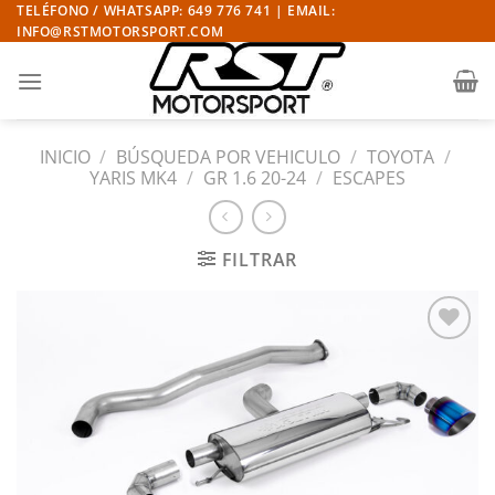
Saltar
TELÉFONO / WHATSAPP: 649 776 741 | EMAIL:
INFO@RSTMOTORSPORT.COM
al
contenido
INICIO
/
BÚSQUEDA POR VEHICULO
/
TOYOTA
/
YARIS MK4
/
GR 1.6 20-24
/
ESCAPES
FILTRAR
Añadir
a la
lista
de
deseos