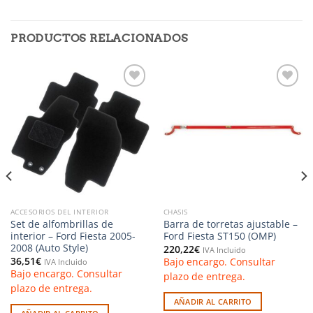
PRODUCTOS RELACIONADOS
Añadir
Añadir
a la
a la
lista de
lista de
deseos
deseos
ACCESORIOS DEL INTERIOR
CHASIS
Set de alfombrillas de
Barra de torretas ajustable –
interior – Ford Fiesta 2005-
Ford Fiesta ST150 (OMP)
2008 (Auto Style)
220,22
€
IVA Incluido
36,51
€
Bajo encargo. Consultar
IVA Incluido
Bajo encargo. Consultar
plazo de entrega.
plazo de entrega.
AÑADIR AL CARRITO