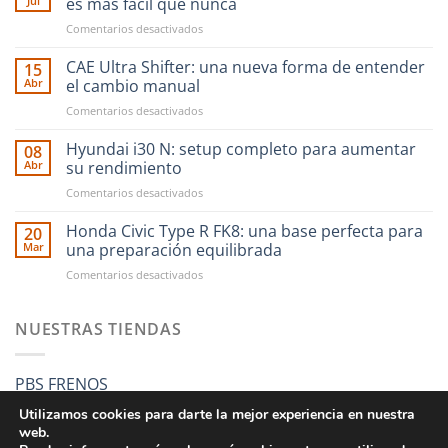
Jul
es más fácil que nunca
en
Comentarios desactivados
Ahora
financiar
CAE Ultra Shifter: una nueva forma de entender
15
tus
Abr
el cambio manual
compras
en
Comentarios desactivados
en
CAE
RST
Ultra
Hyundai i30 N: setup completo para aumentar
Motorsport
08
Shifter:
es
Abr
su rendimiento
una
más
en
Comentarios desactivados
nueva
fácil
Hyundai
forma
que
i30
Honda Civic Type R FK8: una base perfecta para
de
20
nunca
N:
entender
Mar
una preparación equilibrada
setup
el
en
Comentarios desactivados
completo
cambio
Honda
para
manual
Civic
aumentar
Type
NUESTRAS TIENDAS
su
R
rendimiento
FK8:
una
PBS FRENOS
base
perfecta
Utilizamos cookies para darte la mejor experiencia en nuestra
para
web.
una