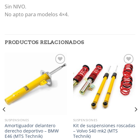
Sin NIVO.
No apto para modelos 4×4.
PRODUCTOS RELACIONADOS
Añadir
Añadir
a la
a la
lista de
lista de
deseos
deseos
SUSPENSIONES
SUSPENSIONES
Amortiguador delantero
Kit de suspensiones roscadas
derecho deportivo – BMW
– Volvo S40 mk2 (MTS
E46 (MTS Technik)
Technik)