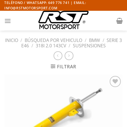
Saltar
TELÉFONO / WHATSAPP: 649 776 741 | EMAIL:
INFO@RSTMOTORSPORT.COM
al
contenido
INICIO
/
BÚSQUEDA POR VEHICULO
/
BMW
/
SERIE 3
E46
/
318I 2.0 143CV
/
SUSPENSIONES
FILTRAR
Añadir
a la
lista
de
deseos