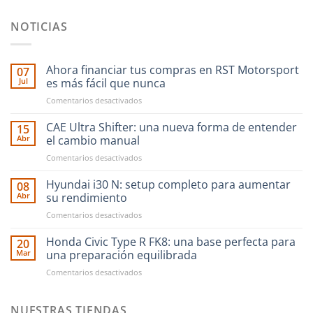
NOTICIAS
Ahora financiar tus compras en RST Motorsport
07
Jul
es más fácil que nunca
en
Comentarios desactivados
Ahora
financiar
CAE Ultra Shifter: una nueva forma de entender
15
tus
Abr
el cambio manual
compras
en
Comentarios desactivados
en
CAE
RST
Ultra
Hyundai i30 N: setup completo para aumentar
Motorsport
08
Shifter:
es
Abr
su rendimiento
una
más
en
Comentarios desactivados
nueva
fácil
Hyundai
forma
que
i30
Honda Civic Type R FK8: una base perfecta para
de
20
nunca
N:
entender
Mar
una preparación equilibrada
setup
el
en
Comentarios desactivados
completo
cambio
Honda
para
manual
Civic
aumentar
Type
NUESTRAS TIENDAS
su