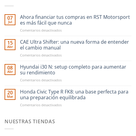
Ahora financiar tus compras en RST Motorsport
07
Jul
es más fácil que nunca
en
Comentarios desactivados
Ahora
financiar
CAE Ultra Shifter: una nueva forma de entender
15
tus
Abr
el cambio manual
compras
en
Comentarios desactivados
en
CAE
RST
Ultra
Hyundai i30 N: setup completo para aumentar
Motorsport
08
Shifter:
es
Abr
su rendimiento
una
más
en
Comentarios desactivados
nueva
fácil
Hyundai
forma
que
i30
Honda Civic Type R FK8: una base perfecta para
de
20
nunca
N:
entender
Mar
una preparación equilibrada
setup
el
en
Comentarios desactivados
completo
cambio
Honda
para
manual
Civic
aumentar
Type
NUESTRAS TIENDAS
su
R
rendimiento
FK8:
una