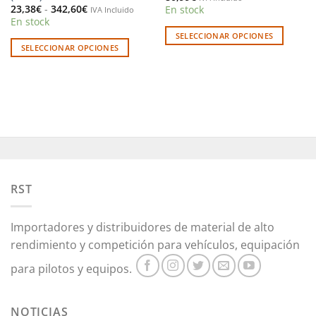
Rango
23,38
€
-
342,60
€
En stock
IVA Incluido
de
En stock
precios:
desde
SELECCIONAR OPCIONES
23,38€
SELECCIONAR OPCIONES
Este
hasta
342,60€
Este
producto
producto
tiene
tiene
múltiples
múltiples
variantes.
variantes.
Las
Las
opciones
opciones
se
se
pueden
pueden
elegir
RST
elegir
en
en
la
Importadores y distribuidores de material de alto
la
página
página
rendimiento y competición para vehículos, equipación
de
de
producto
para pilotos y equipos.
producto
NOTICIAS