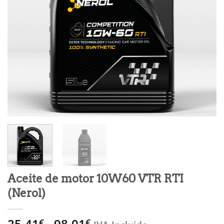
Aceite de motor 10W60 VTR RTI
(Nerol)
Rango
25,41
-
98,01
€
€