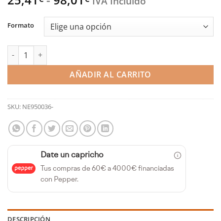
IVA Incluido
de
precios:
Formato
desde
25,41€
Aceite de motor 10W60 VTR RTI (Nerol) cantidad
hasta
98,01€
AÑADIR AL CARRITO
SKU:
NE950036-
Date un capricho
Tus compras de 60€ a 4000€ financiadas
con Pepper.
DESCRIPCIÓN