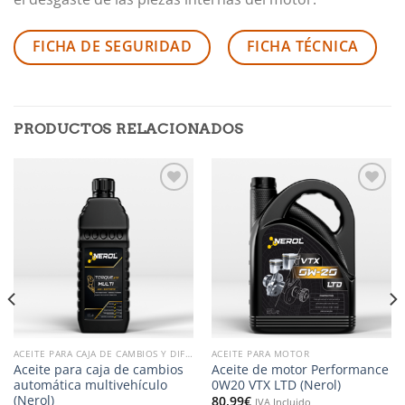
FICHA DE SEGURIDAD
FICHA TÉCNICA
PRODUCTOS RELACIONADOS
Añadir
Añadir
a la
a la
lista de
lista de
deseos
deseos
ACEITE PARA CAJA DE CAMBIOS Y DIFERENCIALES
ACEITE PARA MOTOR
Aceite para caja de cambios
Aceite de motor Performance
automática multivehículo
0W20 VTX LTD (Nerol)
(Nerol)
80,99
€
IVA Incluido