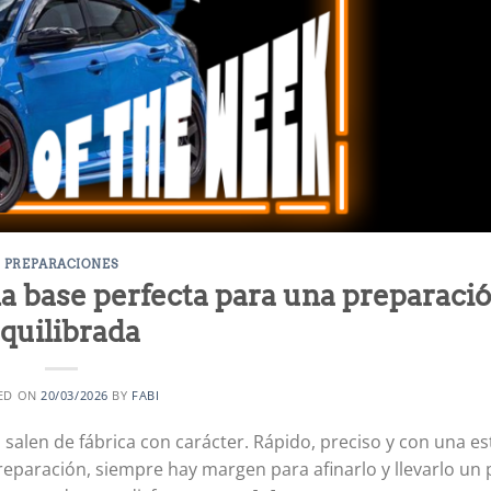
PREPARACIONES
a base perfecta para una preparaci
quilibrada
ED ON
20/03/2026
BY
FABI
salen de fábrica con carácter. Rápido, preciso y con una es
eparación, siempre hay margen para afinarlo y llevarlo un