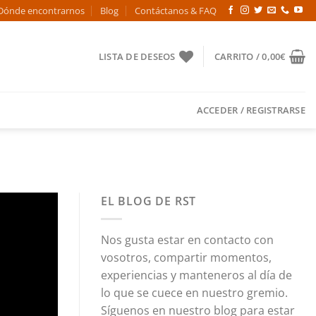
Dónde encontrarnos
Blog
Contáctanos & FAQ
LISTA DE DESEOS
CARRITO /
0,00
€
ACCEDER / REGISTRARSE
EL BLOG DE RST
Nos gusta estar en contacto con
vosotros, compartir momentos,
experiencias y manteneros al día de
lo que se cuece en nuestro gremio.
Síguenos en nuestro blog para estar