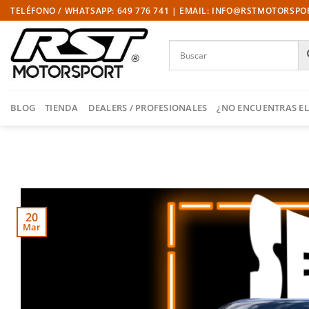
Saltar
TELÉFONO / WHATSAPP: 649 776 741 | EMAIL: INFO@RSTMOTORSP
al
contenido
BLOG
TIENDA
DEALERS / PROFESIONALES
¿NO ENCUENTRAS EL
20
Mar