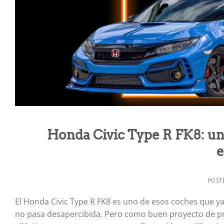
Honda Civic Type R FK8: un
e
POST
El Honda Civic Type R FK8 es uno de esos coches que ya 
no pasa desapercibida. Pero como buen proyecto de pr