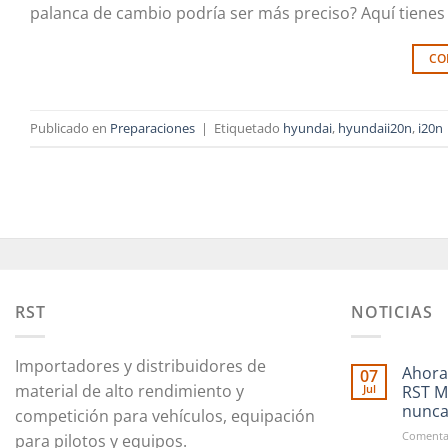
palanca de cambio podría ser más preciso? Aquí tienes
CO
Publicado en
Preparaciones
|
Etiquetado
hyundai
,
hyundaii20n
,
i20n
RST
NOTICIAS
Importadores y distribuidores de
Ahora
07
material de alto rendimiento y
Jul
RST M
nunc
competición para vehículos, equipación
Comentar
para pilotos y equipos.