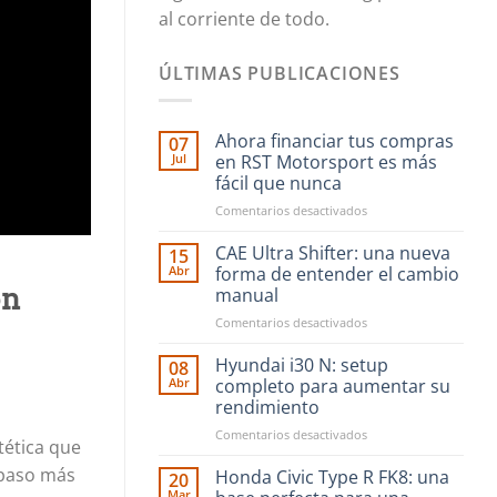
al corriente de todo.
ÚLTIMAS PUBLICACIONES
Ahora financiar tus compras
07
Jul
en RST Motorsport es más
fácil que nunca
en
Comentarios desactivados
Ahora
financiar
CAE Ultra Shifter: una nueva
15
tus
Abr
forma de entender el cambio
compras
ón
manual
en
en
Comentarios desactivados
RST
CAE
Motorsport
Ultra
es
Hyundai i30 N: setup
08
Shifter:
más
Abr
completo para aumentar su
una
fácil
rendimiento
nueva
que
en
Comentarios desactivados
forma
nunca
tética que
Hyundai
de
 paso más
i30
entender
Honda Civic Type R FK8: una
20
N:
el
Mar