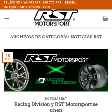
Saltar
TELÉFONO / WHATSAPP: 649 776 741 | EMAIL:
INFO@RSTMOTORSPORT.COM
al
contenido
ARCHIVOS DE CATEGORÍA:
NOTICIAS RST
18
Mar
NOTICIAS RST
Racing Division y RST Motorsport se
unen