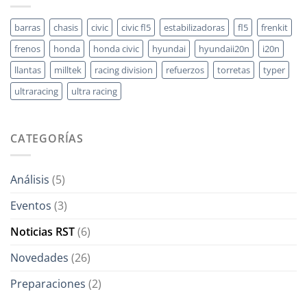
Aragón:
una
Arranca
preparación
barras
chasis
civic
civic fl5
estabilizadoras
fl5
frenkit
la
equilibrada
temporada
frenos
honda
honda civic
hyundai
hyundaii20n
i20n
2026
llantas
milltek
racing division
refuerzos
torretas
typer
ultraracing
ultra racing
CATEGORÍAS
Análisis
(5)
Eventos
(3)
Noticias RST
(6)
Novedades
(26)
Preparaciones
(2)