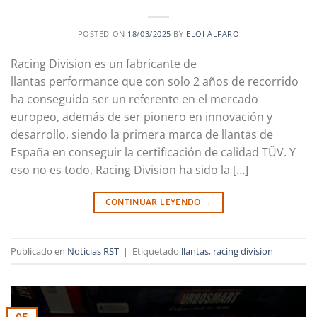
POSTED ON
18/03/2025
BY
ELOI ALFARO
Racing Division es un fabricante de
llantas performance que con solo 2 años de recorrido
ha conseguido ser un referente en el mercado
europeo, además de ser pionero en innovación y
desarrollo, siendo la primera marca de llantas de
España en conseguir la certificación de calidad TÜV. Y
eso no es todo, Racing Division ha sido la […]
CONTINUAR LEYENDO
→
Publicado en
Noticias RST
|
Etiquetado
llantas
,
racing division