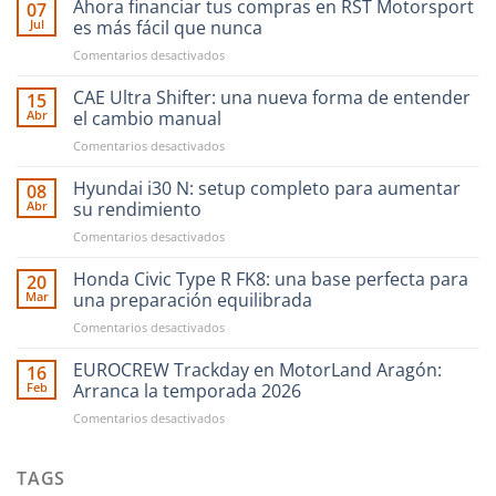
Ahora financiar tus compras en RST Motorsport
07
Jul
es más fácil que nunca
en
Comentarios desactivados
Ahora
financiar
CAE Ultra Shifter: una nueva forma de entender
15
tus
Abr
el cambio manual
compras
en
Comentarios desactivados
en
CAE
RST
Ultra
Hyundai i30 N: setup completo para aumentar
Motorsport
08
Shifter:
es
Abr
su rendimiento
una
más
en
Comentarios desactivados
nueva
fácil
Hyundai
forma
que
i30
Honda Civic Type R FK8: una base perfecta para
de
20
nunca
N:
entender
Mar
una preparación equilibrada
setup
el
en
Comentarios desactivados
completo
cambio
Honda
para
manual
Civic
EUROCREW Trackday en MotorLand Aragón:
aumentar
16
Type
su
Feb
Arranca la temporada 2026
R
rendimiento
en
Comentarios desactivados
FK8:
EUROCREW
una
Trackday
base
en
TAGS
perfecta
MotorLand
para